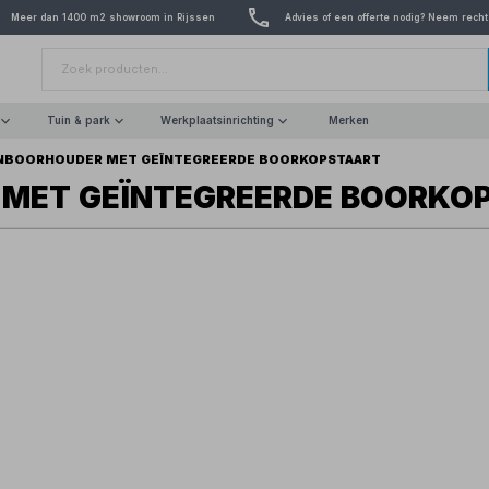
Meer dan 1400 m2 showroom in Rijssen
Advies of een offerte nodig? Neem recht
Tuin & park
Werkplaatsinrichting
Merken
NBOORHOUDER MET GEÏNTEGREERDE BOORKOPSTAART
MET GEÏNTEGREERDE BOORKO