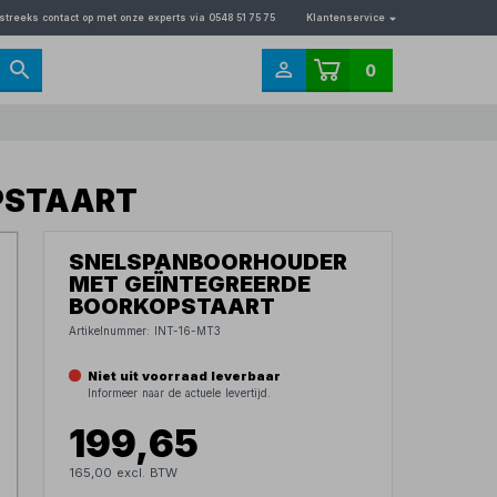
streeks contact op met onze experts via 0548 51 75 75
Klantenservice
0
PSTAART
SNELSPANBOORHOUDER
MET GEÏNTEGREERDE
BOORKOPSTAART
Artikelnummer:
INT-16-MT3
Niet uit voorraad leverbaar
Informeer naar de actuele levertijd.
199,65
165,00 excl. BTW