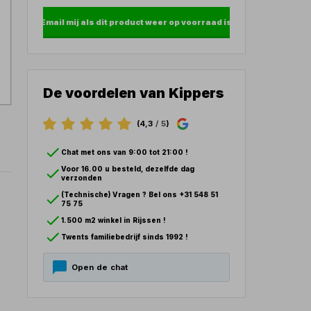
Email mij als dit product weer op voorraad is
De voordelen van Kippers
(4,3
/ 5
)
Chat met ons van 9:00 tot 21:00 !
Voor 16.00 u besteld, dezelfde dag
verzonden
(Technische) Vragen ? Bel ons +31 548 51
75 75
1.500 m2 winkel in Rijssen !
Twents familiebedrijf sinds 1992 !
Open de chat