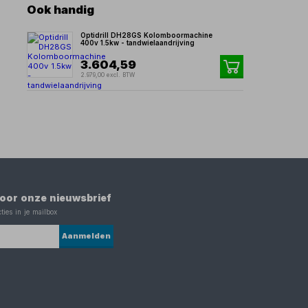
Ook handig
Optidrill DH28GS Kolomboormachine
400v 1.5kw - tandwielaandrijving
3.604,59
2.979,00 excl. BTW
 voor onze nieuwsbrief
ties in je mailbox
Aanmelden