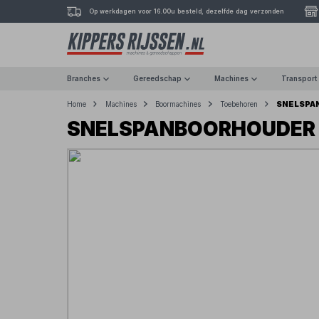
Op werkdagen voor 16.00u besteld, dezelfde dag verzonden
Branches
Gereedschap
Machines
Transport
SNELSPA
Home
Machines
Boormachines
Toebehoren
SNELSPANBOORHOUDER 