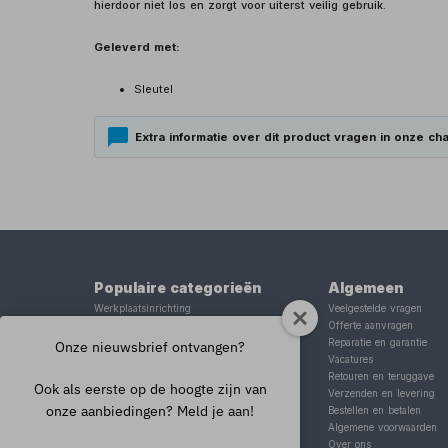
hierdoor niet los en zorgt voor uiterst veilig gebruik.
Geleverd met:
Sleutel
Extra informatie over dit product vragen in onze cha
Populaire categorieën
Algemeen
Werkplaatsinrichting
Veelgestelde vragen
Lasapparaat
Offerte aanvragen
Tig lasapparaat
Reparatie en garantie
Onze nieuwsbrief ontvangen?
Aggregaat
Vacatures
Hefbrug
Retouren en teruggave
Ook als eerste op de hoogte zijn van
Motorlift
Verzenden en levering
onze aanbiedingen? Meld je aan!
Schaarlift
Bestellen en betalen
Heftafel
Algemene voorwaarden
Over ons