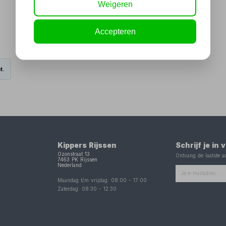
Weigeren
Accepteren
t.
Kippers Rijssen
Schrijf je in
Ozonstraat 13
Ontvang de laatste ac
7463 PK
Rijssen
Nederland
Maandag t/m vrijdag:
08:00
-
17:00
Zaterdag:
08:30
-
12:30