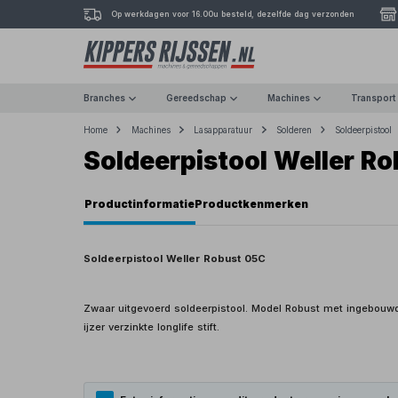
Op werkdagen voor 16.00u besteld, dezelfde dag verzonden
Branches
Gereedschap
Machines
Transport
Home
Machines
Lasapparatuur
Solderen
Soldeerpistool
Soldeerpistool Weller R
Productinformatie
Productkenmerken
Soldeerpistool Weller Robust 05C
Zwaar uitgevoerd soldeerpistool. Model Robust met ingebouwd 
ijzer verzinkte longlife stift.