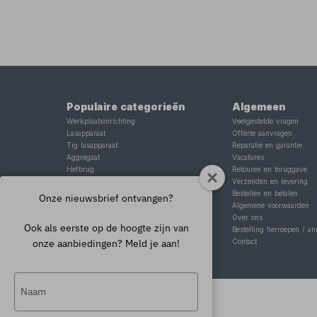
Populaire categorieën
Algemeen
Werkplaatsinrichting
Veelgestelde vragen
Lasapparaat
Offerte aanvragen
Tig lasapparaat
Reparatie en garantie
Aggregaat
Vacatures
Hefbrug
Retouren en teruggave
Motorlift
Verzenden en levering
Schaarlift
Bestellen en betalen
Onze nieuwsbrief ontvangen?
Heftafel
Algemene voorwaarden
Over ons
Ook als eerste op de hoogte zijn van
Bestelling herroepen / an
onze aanbiedingen? Meld je aan!
Contact
Typ
je
naam