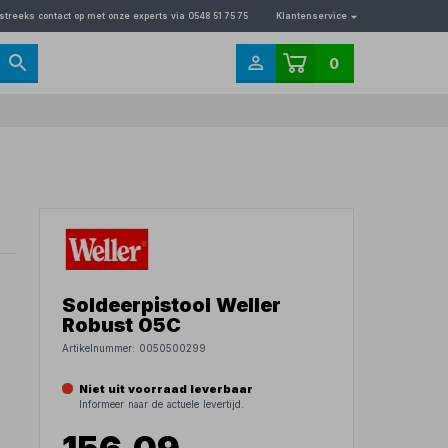
streeks contact op met onze experts via 0548 51 75 75
Klantenservice
0
Soldeerpistool Weller
Robust 05C
Artikelnummer:
0050500299
Niet uit voorraad leverbaar
Informeer naar de actuele levertijd.