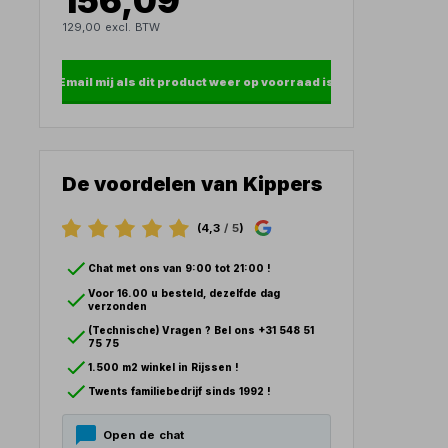
156,09
129,00 excl. BTW
Email mij als dit product weer op voorraad is
De voordelen van Kippers
(4,3
/ 5
)
Chat met ons van 9:00 tot 21:00 !
Voor 16.00 u besteld, dezelfde dag
verzonden
(Technische) Vragen ? Bel ons +31 548 51
75 75
1.500 m2 winkel in Rijssen !
Twents familiebedrijf sinds 1992 !
Open de chat