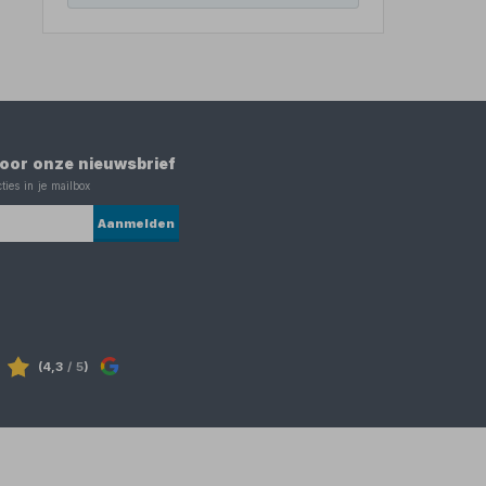
 voor onze nieuwsbrief
ties in je mailbox
Aanmelden
(4,3
/ 5
)