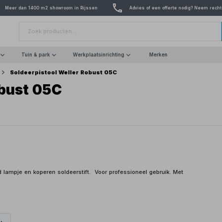
Meer dan 1400 m2 showroom in Rijssen
Advies of een offerte nodig? Neem recht
Tuin & park
Werkplaatsinrichting
Merken
Soldeerpistool Weller Robust 05C
obust 05C
lampje en koperen soldeerstift. Voor professioneel gebruik. Met