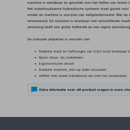
machine is wendbaar en geschikt voor het heffen van lasten 
Het onderhoudsarme hydraulische systeem staat garant voor e
omdat de machine is voorzien van veiligheidsrooster. Met de
verantwoord. De machine is leverbaar met verschillende mast
uitvoering heeft een groter hefbereik en een lagere doorrijhoog
De manuele stapelaar is voorzien van:
Dubbele mast en hefhoogte van 3,0m (ook leverbaar i
Nylon stuur- en vorkwielen.
Ergonomische dissel.
Dubbele voetrem, één op ieder stuurwiel.
Heffen met zowel handdissel als met het voetpedaal.
Extra informatie over dit product vragen in onze cha