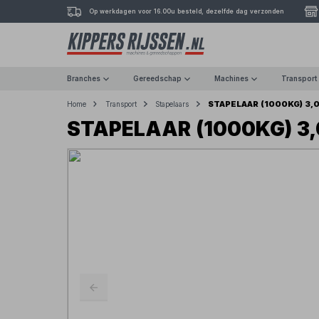
Op werkdagen voor 16.00u besteld, dezelfde dag verzonden
Branches
Gereedschap
Machines
Transport
STAPELAAR (1000KG) 3,
Home
Transport
Stapelaars
STAPELAAR (1000KG) 3