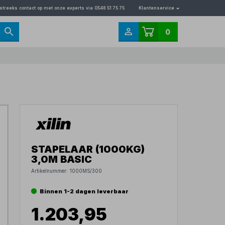
streeks contact op met onze experts via 0548 51 75 75
Klantenservice
0
STAPELAAR (1000KG)
3,0M BASIC
Artikelnummer:
1000MS/300
Binnen 1-2 dagen leverbaar
1.203,95