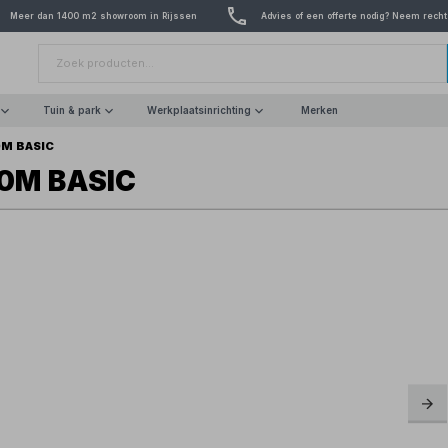
Meer dan 1400 m2 showroom in Rijssen
Advies of een offerte nodig? Neem recht
Tuin & park
Werkplaatsinrichting
Merken
0M BASIC
,0M BASIC