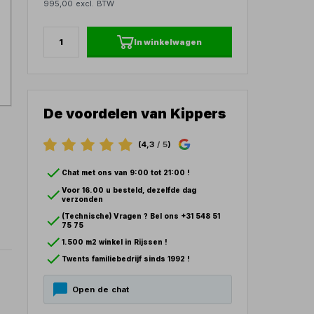
995,00 excl. BTW
In winkelwagen
De voordelen van Kippers
(4,3
/ 5
)
Chat met ons van 9:00 tot 21:00 !
Voor 16.00 u besteld, dezelfde dag
verzonden
(Technische) Vragen ? Bel ons +31 548 51
75 75
1.500 m2 winkel in Rijssen !
Twents familiebedrijf sinds 1992 !
Open de chat