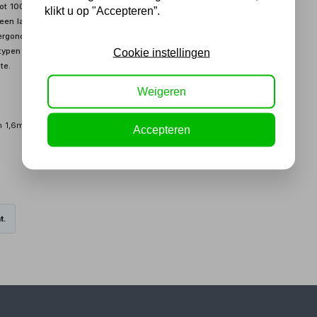
tot 1000KG. De manuele stapelaar wordt gebruiksklaar geleverd.
klikt u op "Accepteren”.
en lange levensduur. De gebruiker wordt ten allen tijde beschermd
 ergonomische handel is bediening niet alleen eenvoudig maar ook
typen zowel enkel als dubbel. De uitvoering met een dubbel
Cookie instellingen
te.
Weigeren
n 1,6m en 2,5m).
Accepteren
t.