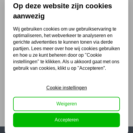
Op deze website zijn cookies
Steek slagsleutel 41mm
aanwezig
18,15
Wij gebruiken cookies om uw gebruikservaring te
15,00 excl. BTW
optimaliseren, het webverkeer te analyseren en
gerichte advertenties te kunnen tonen via derde
partijen. Lees meer over hoe wij cookies gebruiken
en hoe u ze kunt beheren door op "Cookie
Steek slagsleutel 34mm
instellingen" te klikken. Als u akkoord gaat met ons
gebruik van cookies, klikt u op "Accepteren”.
13,31
11,00 excl. BTW
Cookie instellingen
Weigeren
Accepteren