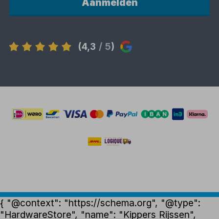
Aanmelden
(4,3
/ 5
)
{ "@context": "https://schema.org", "@type":
"HardwareStore", "name": "Kippers Rijssen",