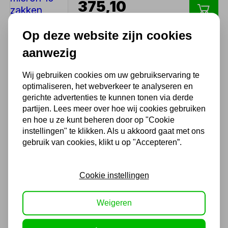
375,10
310,00 excl. BTW
Op deze website zijn cookies
aanwezig
Straalgrit Corund Aluminium
Oxide F36 10 zakken 250kg
inhoud
Wij gebruiken cookies om uw gebruikservaring te
optimaliseren, het webverkeer te analyseren en
665,50
gerichte advertenties te kunnen tonen via derde
partijen. Lees meer over hoe wij cookies gebruiken
550,00 excl. BTW
en hoe u ze kunt beheren door op "Cookie
instellingen" te klikken. Als u akkoord gaat met ons
gebruik van cookies, klikt u op "Accepteren”.
Straalgrit Speedblast 10
zakken 250kg inhoud
275,28
Cookie instellingen
227,50 excl. BTW
Weigeren