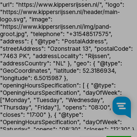
"url": "https://www.kippersrijssen.nl/", "logo":
"https://www.kippersrijssen.nl/header/main-
logo.svg", "image":
"https://www.kippersrijssen.nl/img/pand-
groot.jpg", "telephone": "+31548517575",
"address": { "@type": "PostalAddress",
"streetAddress": "Ozonstraat 13", "postalCode":
"7463 PK", "addressLocality": "Rijssen",
"addressCountry": "NL" }, "geo": { "@type":
"GeoCoordinates", "latitude": 52.3186934,
"longitude": 6.5015987 },
"openingHoursSpecification": [ { "@type":
"OpeningHoursSpecification", "dayOfWeek":
["Monday", "Tuesday", "Wednesday",
"Thursday", "Friday"], "opens": "08:00",
"closes": "17:00" }, { "@type":
"OpeningHoursSpecification", "dayOfWeek":
"Saturday", "opens": "08:30", "closes": "12:30" }
], "foundingDate": "1992", "founder": { "@type":