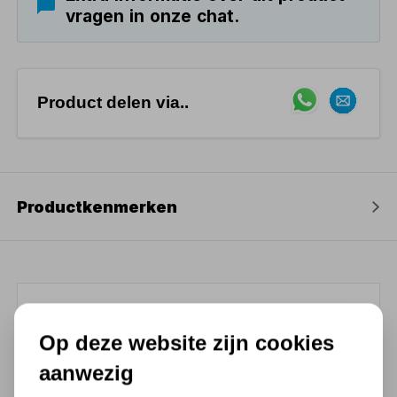
vragen in onze chat.
Product delen via..
Productkenmerken
(4,3
/ 5
)
Op deze website zijn cookies
Chat met ons van 9:00 tot 21:00 !
aanwezig