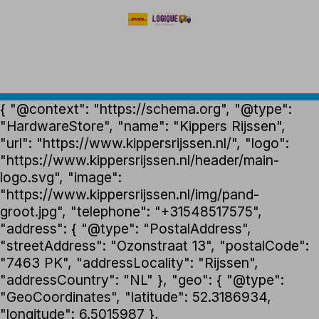
{ "@context": "https://schema.org", "@type":
"HardwareStore", "name": "Kippers Rijssen",
"url": "https://www.kippersrijssen.nl/", "logo":
"https://www.kippersrijssen.nl/header/main-
logo.svg", "image":
"https://www.kippersrijssen.nl/img/pand-
groot.jpg", "telephone": "+31548517575",
"address": { "@type": "PostalAddress",
"streetAddress": "Ozonstraat 13", "postalCode":
"7463 PK", "addressLocality": "Rijssen",
"addressCountry": "NL" }, "geo": { "@type":
"GeoCoordinates", "latitude": 52.3186934,
"longitude": 6.5015987 },