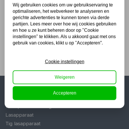
Voor 16.00 u besteld, dezelfde dag
Wij gebruiken cookies om uw gebruikservaring te
verzonden
optimaliseren, het webverkeer te analyseren en
(Technische) Vragen ? Bel ons +31
gerichte advertenties te kunnen tonen via derde
548 51 75 75
partijen. Lees meer over hoe wij cookies gebruiken
en hoe u ze kunt beheren door op "Cookie
1.500 m2 winkel in Rijssen !
instellingen" te klikken. Als u akkoord gaat met ons
Twents familiebedrijf sinds 1992 !
gebruik van cookies, klikt u op "Accepteren”.
Cookie instellingen
Weigeren
Accepteren
Populaire categorieën
Werkplaatsinrichting
Lasapparaat
Tig lasapparaat