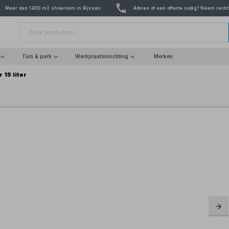
Meer dan 1400 m2 showroom in Rijssen
Advies of een offerte nodig? Neem recht
Tuin & park
Werkplaatsinrichting
Merken
 15 liter