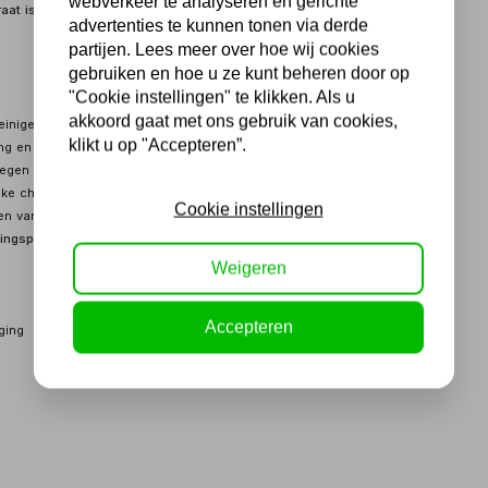
webverkeer te analyseren en gerichte
raat is ook voorzien van een RVS aflaatkraan voor het gemakkelijk
advertenties te kunnen tonen via derde
partijen. Lees meer over hoe wij cookies
gebruiken en hoe u ze kunt beheren door op
"Cookie instellingen" te klikken. Als u
akkoord gaat met ons gebruik van cookies,
reinigen bij hogere temperaturen.
klikt u op "Accepteren”.
en verbetert de efficiëntie.
gen intensief gebruik.
lijke chemicaliën voor duurzamer gebruik.
Cookie instellingen
en van de vloeistof.
igingsprogramma's:
Weigeren
Accepteren
ging