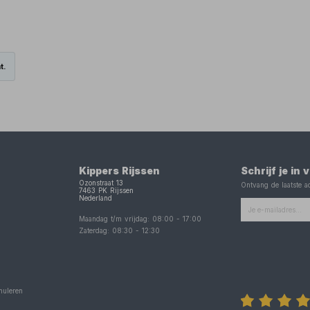
t.
Kippers Rijssen
Schrijf je in
Ozonstraat 13
Ontvang de laatste ac
7463 PK
Rijssen
Nederland
Maandag t/m vrijdag:
08:00
-
17:00
Zaterdag:
08:30
-
12:30
nuleren