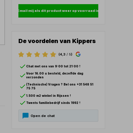
Email mij als dit product weer op voorraad is
De voordelen van Kippers
(4,3
/ 5
)
Chat met ons van 9:00 tot 21:00 !
Voor 16.00 u besteld, dezelfde dag
verzonden
(Technische) Vragen ? Bel ons +31 548 51
75 75
1.500 m2 winkel in Rijssen !
Twents familiebedrijf sinds 1992 !
Open de chat