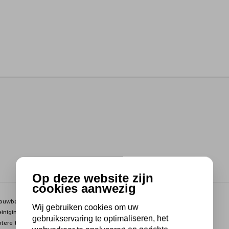
Op deze website zijn
cookies aanwezig
rouwbare oplossing voor het grondig reinigen van verschillende
Wij gebruiken cookies om uw
inigingsvloeistof wordt vuil effectief verwijderd, zelfs op moeilijk
gebruikservaring te optimaliseren, het
tere tankcapaciteit van 15 liter maakt deze unit geschikt voor