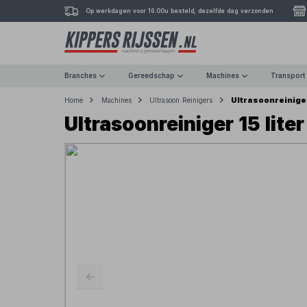
Op werkdagen voor 16.00u besteld, dezelfde dag verzonden
Branches
Gereedschap
Machines
Transport
Ultrasoonreiniger
Home
Machines
Ultrasoon Reinigers
Ultrasoonreiniger 15 liter