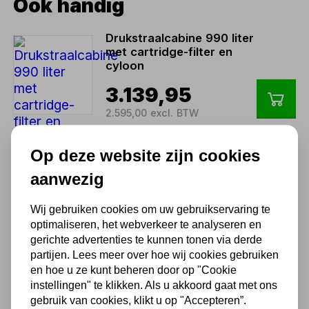
Ook handig
Drukstraalcabine 990 liter
met cartridge-filter en
cyloon
3.139,95
2.595,00 excl. BTW
Op deze website zijn cookies
Straalkop 5mm
boriumcarbide voor
aanwezig
CAHD990
Wij gebruiken cookies om uw gebruikservaring te
53,12
optimaliseren, het webverkeer te analyseren en
43,90 excl. BTW
gerichte advertenties te kunnen tonen via derde
partijen. Lees meer over hoe wij cookies gebruiken
en hoe u ze kunt beheren door op "Cookie
Straalkop 4mm
instellingen" te klikken. Als u akkoord gaat met ons
boriumcarbide voor
gebruik van cookies, klikt u op "Accepteren”.
CAHD990