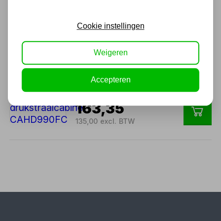
58,69
Cookie instellingen
48,50 excl. BTW
Weigeren
Filter cartrigde voor
drukstraalcabine
Accepteren
CAHD990FC
163,35
135,00 excl. BTW