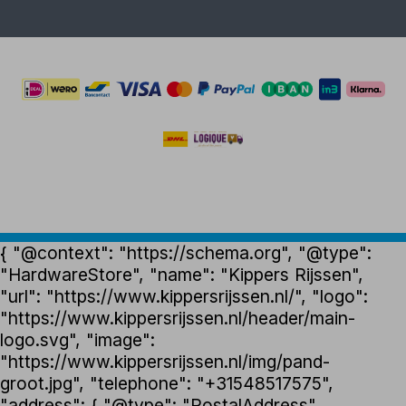
{ "@context": "https://schema.org", "@type":
"HardwareStore", "name": "Kippers Rijssen",
"url": "https://www.kippersrijssen.nl/", "logo":
"https://www.kippersrijssen.nl/header/main-
logo.svg", "image":
"https://www.kippersrijssen.nl/img/pand-
groot.jpg", "telephone": "+31548517575",
"address": { "@type": "PostalAddress",