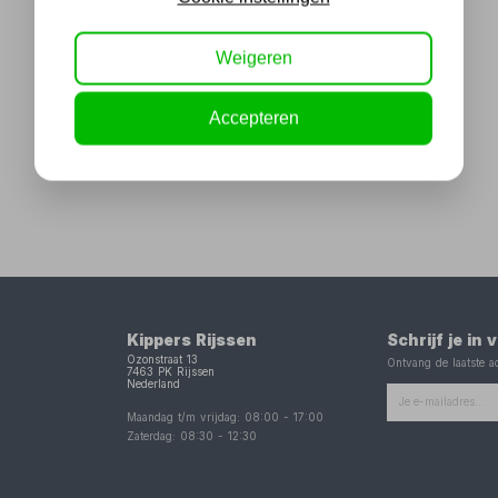
Weigeren
Accepteren
Kippers Rijssen
Schrijf je in
Ozonstraat 13
Ontvang de laatste ac
7463 PK
Rijssen
Nederland
Maandag t/m vrijdag:
08:00
-
17:00
Zaterdag:
08:30
-
12:30