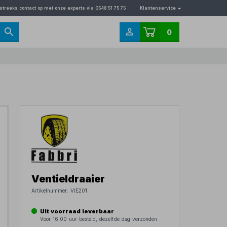
streeks contact op met onze experts via 0548 51 75 75
Klantenservice
0
Ventieldraaier
Artikelnummer:
VIE201
Uit voorraad leverbaar
Voor 16.00 uur besteld, dezelfde dag verzonden