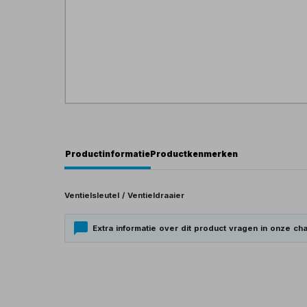
Productinformatie
Productkenmerken
Ventielsleutel / Ventieldraaier
Extra informatie over dit product vragen in onze cha