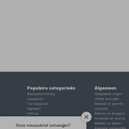
Populaire categorieën
Algemeen
Werkplaatsinrichting
Veelgestelde vragen
Lasapparaat
Offerte aanvragen
Tig lasapparaat
Reparatie en garantie
Aggregaat
Vacatures
Hefbrug
Retouren en teruggave
Motorlift
Verzenden en levering
Schaarlift
Bestellen en betalen
Onze nieuwsbrief ontvangen?
Heftafel
Algemene voorwaarden