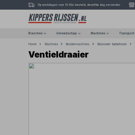
Op werkdagen voor 16.00u besteld, dezelfde dag verzonden
Branches
Gereedschap
Machines
Transport
Home
Machines
Bandenmachines
Balanceer toebehoren
Ventieldraaier