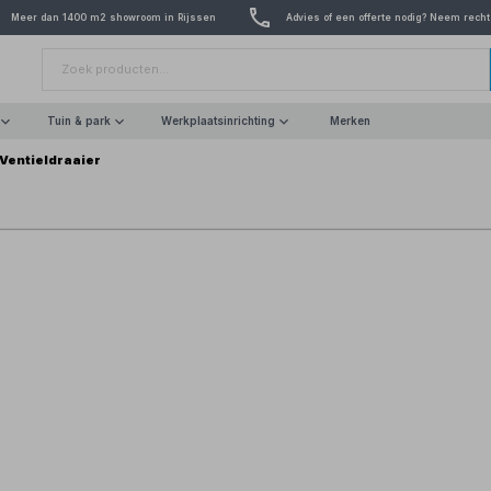
Meer dan 1400 m2 showroom in Rijssen
Advies of een offerte nodig? Neem recht
Tuin & park
Werkplaatsinrichting
Merken
Ventieldraaier