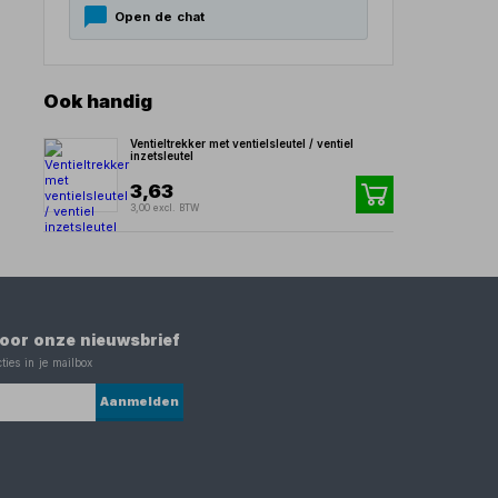
Open de chat
Ook handig
Ventieltrekker met ventielsleutel / ventiel
inzetsleutel
3,63
3,00 excl. BTW
 voor onze nieuwsbrief
ties in je mailbox
Aanmelden