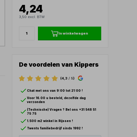
4,24
3,50 excl. BTW
In winkelwagen
De voordelen van Kippers
(4,3
/ 5
)
Chat met ons van 9:00 tot 21:00 !
Voor 16.00 u besteld, dezelfde dag
verzonden
(Technische) Vragen ? Bel ons +31 548 51
75 75
1.500 m2 winkel in Rijssen !
Twents familiebedrijf sinds 1992 !