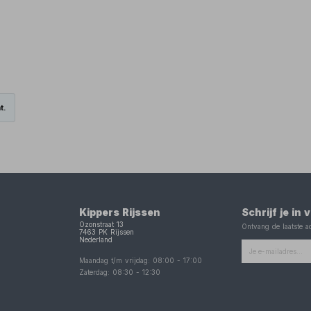
t.
Kippers Rijssen
Schrijf je in
Ozonstraat 13
Ontvang de laatste ac
7463 PK
Rijssen
Nederland
Maandag t/m vrijdag:
08:00
-
17:00
Zaterdag:
08:30
-
12:30