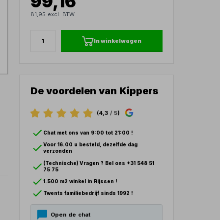
99,16
81,95 excl. BTW
In winkelwagen
De voordelen van Kippers
(4,3
/ 5
)
Chat met ons van 9:00 tot 21:00 !
Voor 16.00 u besteld, dezelfde dag
verzonden
(Technische) Vragen ? Bel ons +31 548 51
75 75
1.500 m2 winkel in Rijssen !
Twents familiebedrijf sinds 1992 !
Open de chat