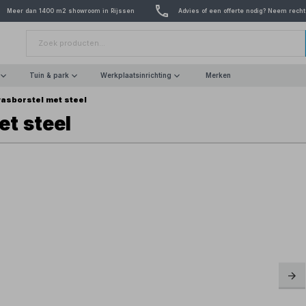
Meer dan 1400 m2 showroom in Rijssen
Advies of een offerte nodig? Neem recht
Tuin & park
Werkplaatsinrichting
Merken
asborstel met steel
t steel