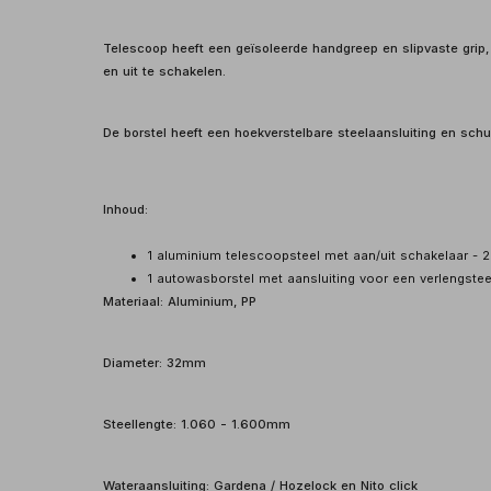
Telescoop heeft een geïsoleerde handgreep en slipvaste grip
en uit te schakelen.
De borstel heeft een hoekverstelbare steelaansluiting en schu
Inhoud:
1 aluminium telescoopsteel met aan/uit schakelaar -
1 autowasborstel met aansluiting voor een verlengste
Materiaal: Aluminium, PP
Diameter: 32mm
Steellengte: 1.060 - 1.600mm
Wateraansluiting: Gardena / Hozelock en Nito click