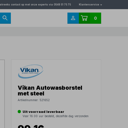
streeks contact op met onze experts via 0548 51 75 75
Klantenservice
0
Vikan Autowasborstel
met steel
Artikelnummer:
521652
Uit voorraad leverbaar
Voor 16.00 uur besteld, dezelfde dag verzonden