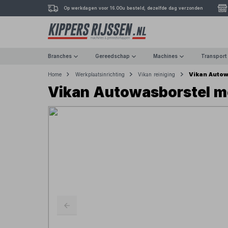
Op werkdagen voor 16.00u besteld, dezelfde dag verzonden
Branches
Gereedschap
Machines
Transport
Vikan Autow
Home
Werkplaatsinrichting
Vikan reiniging
Vikan Autowasborstel me