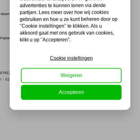
advertenties te kunnen tonen via derde
partijen. Lees meer over hoe wij cookies
, daarnaast heeft het een aan/uit schakelaar om de waterdruk aan
gebruiken en hoe u ze kunt beheren door op
"Cookie instellingen" te klikken. Als u
akkoord gaat met ons gebruik van cookies,
ingeplaatste vezels.
klikt u op "Accepteren”.
Cookie instellingen
 297452C
Weigeren
el - 526852
Accepteren