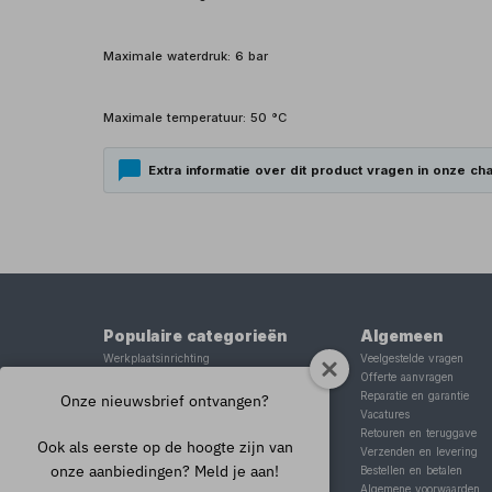
Maximale waterdruk: 6 bar
Maximale temperatuur: 50 °C
Extra informatie over dit product vragen in onze cha
Populaire categorieën
Algemeen
Werkplaatsinrichting
Veelgestelde vragen
Lasapparaat
Offerte aanvragen
Tig lasapparaat
Reparatie en garantie
Onze nieuwsbrief ontvangen?
Aggregaat
Vacatures
Hefbrug
Retouren en teruggave
Ook als eerste op de hoogte zijn van
Motorlift
Verzenden en levering
onze aanbiedingen? Meld je aan!
Schaarlift
Bestellen en betalen
Heftafel
Algemene voorwaarden