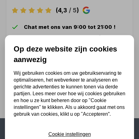
(4,3
/ 5
)
Chat met ons van 9:00 tot 21:00 !
Voor 16.00 u besteld, dezelfde dag
verzonden
Op deze website zijn cookies
(Technische) Vragen ? Bel ons +31
aanwezig
548 51 75 75
1.500 m2 winkel in Rijssen !
Wij gebruiken cookies om uw gebruikservaring te
optimaliseren, het webverkeer te analyseren en
Twents familiebedrijf sinds 1992 !
gerichte advertenties te kunnen tonen via derde
partijen. Lees meer over hoe wij cookies gebruiken
en hoe u ze kunt beheren door op "Cookie
instellingen" te klikken. Als u akkoord gaat met ons
gebruik van cookies, klikt u op "Accepteren”.
Cookie instellingen