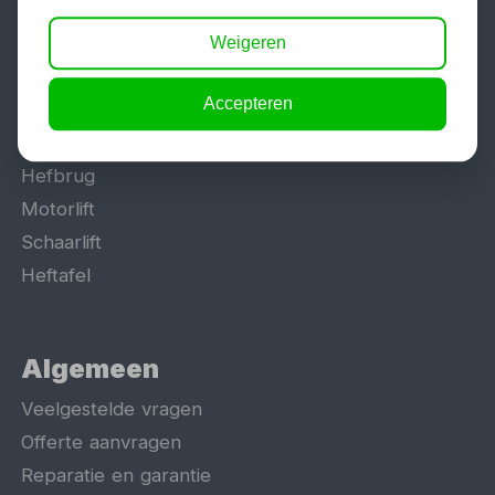
Populaire categorieën
Werkplaatsinrichting
Weigeren
Lasapparaat
Accepteren
Tig lasapparaat
Aggregaat
Hefbrug
Motorlift
Schaarlift
Heftafel
Algemeen
Veelgestelde vragen
Offerte aanvragen
Reparatie en garantie