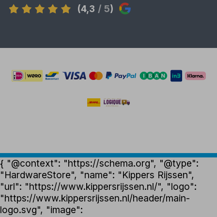
(4,3
/ 5
)
{ "@context": "https://schema.org", "@type":
"HardwareStore", "name": "Kippers Rijssen",
"url": "https://www.kippersrijssen.nl/", "logo":
"https://www.kippersrijssen.nl/header/main-
logo.svg", "image":