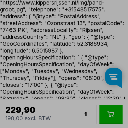
"https://www.kippersrijssen.nl/img/pand-
groot.jpg", "telephone": "+31548517575",
"address": { "@type": "PostalAddress",
"streetAddress": "Ozonstraat 13", "postalCode":
"7463 PK", "addressLocality": "Rijssen",
"addressCountry": "NL" }, "geo": { "@type":
"GeoCoordinates", "latitude": 52.3186934,
"longitude": 6.5015987 },
"openingHoursSpecification": [ { "@type":
"OpeningHoursSpecification", "dayOfWeek":
["Monday", "Tuesday", "Wednesday",
"Thursday", "Friday"], "opens": "08:00",
"closes": "17:00" }, { "@type":
"OpeningHoursSpecification", "dayOfWeek":
"Saturday", "opens": "08:30", "closes": "12:30" }
], "foundingDate": "1992", "founder": { "@type":
229,90
"Person", "name": "Henk Kippers" },
190,00 excl. BTW
"paymentAccepted": ["iDEAL", "Bancontact",
"Visa", "Maestro", "PayPal", "Klarna"] }