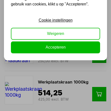
Motorevenaar MW 680kg
gebruik van cookies, klikt u op "Accepteren”.
28,44
23,50 excl. BTW
Cookie instellingen
Weigeren
Aanhangerkraan max. 450kg
met handlier - laadkraan
Accepteren
302,50
250,00 excl. BTW
Werkplaatskraan 1000kg
514,25
425,00 excl. BTW