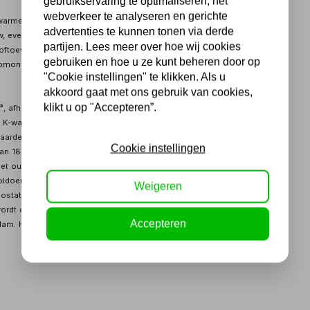
gebruikservaring te optimaliseren, het
webverkeer te analyseren en gerichte
rwarmen en ontdooien van geventileerde ruimtes
advertenties te kunnen tonen via derde
 events, werkplaatsen, etc.
partijen. Lees meer over hoe wij cookies
toftoevoer
gebruiken en hoe u ze kunt beheren door op
roomonderbreking, omkantelen
"Cookie instellingen" te klikken. Als u
akkoord gaat met ons gebruik van cookies,
klikt u op "Accepteren”.
³
, afhankelijk van de isolatie en de ventilatie van de ruimte. Hoe
 K-waarde), hoe groter de ruimte die u kan verwarmen.
arde van 0,5: in geval het gebouw goed geïsoleerd is volgens
Cookie instellingen
 180m³, bij een K-waarde van 2,5,: in geval het gebouw niet
 met oude golfplaten, of voor ruimtes waar poorten geregeld open.
oldoende geventileerd wordt
Weigeren
mostatisch
ordt de gasknop tegelijk ingedrukt met de piëzo ontstekingsknop,
Accepteren
am. Het kwalitatieve piëzo element heeft een lange levensduur en