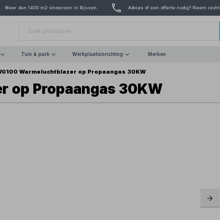
Meer dan 1400 m2 showroom in Rijssen
Advies of een offerte nodig? Neem recht
Tuin & park
Werkplaatsinrichting
Merken
G100 Warmeluchtblazer op Propaangas 30KW
r op Propaangas 30KW