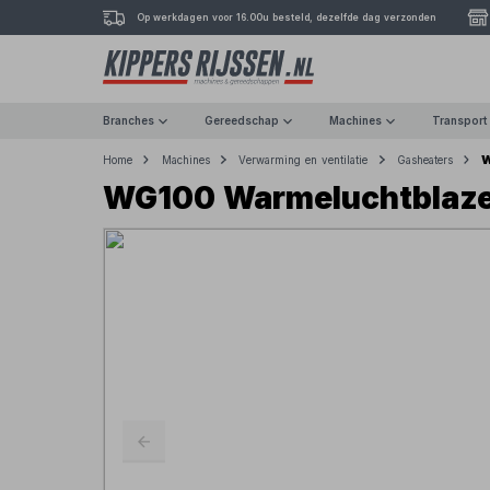
Op werkdagen voor 16.00u besteld, dezelfde dag verzonden
Branches
Gereedschap
Machines
Transport
W
Home
Machines
Verwarming en ventilatie
Gasheaters
WG100 Warmeluchtblaze