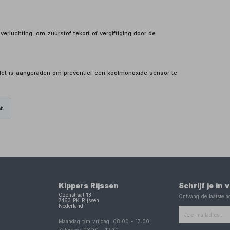
verluchting, om zuurstof tekort of vergiftiging door de
 Het is aangeraden om preventief een koolmonoxide sensor te
t.
Kippers Rijssen
Schrijf je in
Ozonstraat 13
Ontvang de laatste ac
7463 PK
Rijssen
Nederland
Maandag t/m vrijdag:
08:00
-
17:00