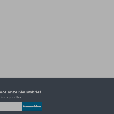
 voor onze nieuwsbrief
ties in je mailbox
Aanmelden