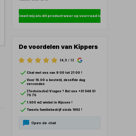
Email mij als dit product weer op voorraad is
De voordelen van Kippers
(4,3
/ 5
)
Chat met ons van 9:00 tot 21:00 !
Voor 16.00 u besteld, dezelfde dag
verzonden
(Technische) Vragen ? Bel ons +31 548 51
75 75
1.500 m2 winkel in Rijssen !
Twents familiebedrijf sinds 1992 !
Open de chat