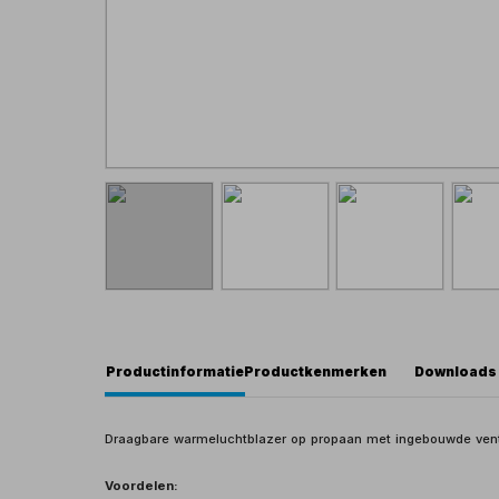
Productinformatie
Productkenmerken
Downloads
Draagbare warmeluchtblazer op propaan met ingebouwde venti
Voordelen: