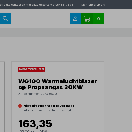
streeks contact op met onze experts via 0548 51 75 75
Klantenservice
0
WG100 Warmeluchtblazer
op Propaangas 30KW
Artikelnummer:
722316570
Niet uit voorraad leverbaar
Informeer naar de actuele levertijd.
163,35
135,00 excl. BTW