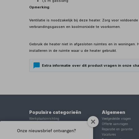
1,5 m gasslang
Opmerking
:
Ventilatie is noodzakelijk bij deze heater. Zorg voor voldoende 
verbrandingsgassen en koolmonixide te voorkomen.
Gebruik de heater niet in afgesloten ruimtes en in woningen.
installeren in de ruimte waar u de heater gebruikt.
Extra informatie over dit product vragen in onze cha
Populaire categorieën
Algemeen
Werkplaatsinrichting
Veelgestelde vragen
Lasapparaat
Offerte aanvragen
Tig lasapparaat
Reparatie en garantie
Onze nieuwsbrief ontvangen?
Aggregaat
Vacatures