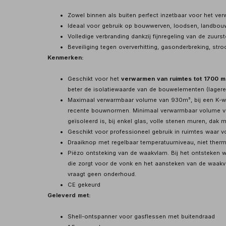
Zowel binnen als buiten perfect inzetbaar voor het ve
Ideaal voor gebruik op bouwwerven, loodsen, landbouw,
Volledige verbranding dankzij fijnregeling van de zuurs
Beveiliging tegen oververhitting, gasonderbreking, st
Kenmerken:
Geschikt voor het
verwarmen van ruimtes tot 1700 m
beter de isolatiewaarde van de bouwelementen (lagere
Maximaal verwarmbaar volume van 930m³, bij een K-wa
recente bouwnormen. Minimaal verwarmbaar volume van
geïsoleerd is, bij enkel glas, volle stenen muren, dak
Geschikt voor professioneel gebruik in ruimtes waar v
Draaiknop met regelbaar temperatuurniveau, niet ther
Piëzo ontsteking van de waakvlam. Bij het ontsteken w
die zorgt voor de vonk en het aansteken van de waakvl
vraagt geen onderhoud.
CE gekeurd
Geleverd met:
Shell-ontspanner voor gasflessen met buitendraad