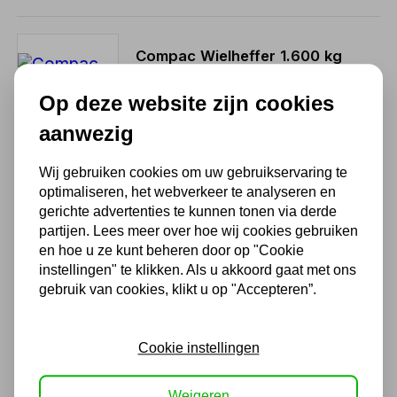
Compac Wielheffer 1.600 kg
2.674,10
Op deze website zijn cookies
2.210,00 excl. BTW
aanwezig
Wij gebruiken cookies om uw gebruikservaring te
optimaliseren, het webverkeer te analyseren en
Wielheffer 500 kg
gerichte advertenties te kunnen tonen via derde
partijen. Lees meer over hoe wij cookies gebruiken
1.991,66
en hoe u ze kunt beheren door op "Cookie
1.646,00 excl. BTW
instellingen" te klikken. Als u akkoord gaat met ons
gebruik van cookies, klikt u op "Accepteren”.
Wieldolly 1.5 ton met 4
Cookie instellingen
wielen
Niet uit voorraad leverbaar
Weigeren