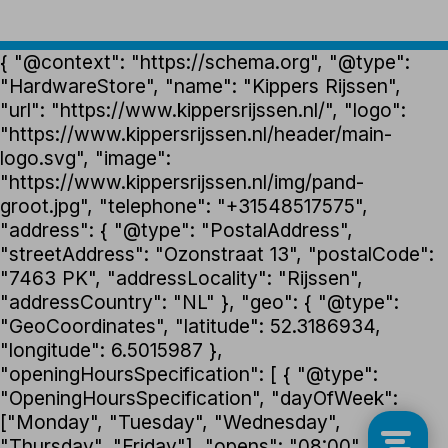
{ "@context": "https://schema.org", "@type":
"HardwareStore", "name": "Kippers Rijssen",
"url": "https://www.kippersrijssen.nl/", "logo":
"https://www.kippersrijssen.nl/header/main-
logo.svg", "image":
"https://www.kippersrijssen.nl/img/pand-
groot.jpg", "telephone": "+31548517575",
"address": { "@type": "PostalAddress",
"streetAddress": "Ozonstraat 13", "postalCode":
"7463 PK", "addressLocality": "Rijssen",
"addressCountry": "NL" }, "geo": { "@type":
"GeoCoordinates", "latitude": 52.3186934,
"longitude": 6.5015987 },
"openingHoursSpecification": [ { "@type":
"OpeningHoursSpecification", "dayOfWeek":
["Monday", "Tuesday", "Wednesday",
"Thursday", "Friday"], "opens": "08:00",