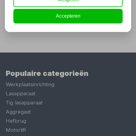
756,25
625,00 excl. BTW
Accepteren
Populaire categorieën
Werkplaatsinrichting
Lasapparaat
Tig lasapparaat
Aggregaat
Hefbrug
Motorlift