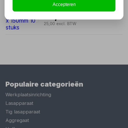
stuks
Accepteren
Niet uit voorraad leverbaar
30,25
25,00 excl. BTW
Populaire categorieën
Werkplaatsinrichting
Lasapparaat
Tig lasapparaat
Aggregaat