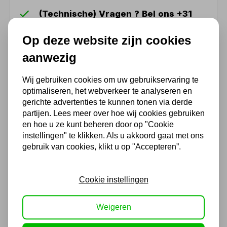
(Technische) Vragen ? Bel ons +31
548 51 75 75
Op deze website zijn cookies
1.500 m2 winkel in Rijssen !
aanwezig
Twents familiebedrijf sinds 1992 !
Wij gebruiken cookies om uw gebruikservaring te
optimaliseren, het webverkeer te analyseren en
Ook handig
gerichte advertenties te kunnen tonen via derde
partijen. Lees meer over hoe wij cookies gebruiken
Wolfraam Elektroden WP 1,6
en hoe u ze kunt beheren door op "Cookie
x 150mm 10 stuks
instellingen" te klikken. Als u akkoord gaat met ons
Niet uit voorraad leverbaar
gebruik van cookies, klikt u op "Accepteren”.
26,02
21,50 excl. BTW
Cookie instellingen
Wolfraam Elektroden WLa15
Weigeren
Goldstar 1,6 x 150mm 10