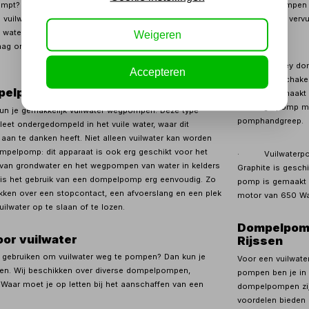
t? Dan kun je terecht bij Kippers Rijssen. Wij
vuilwater pompen
e vuilwater dompelpompen, die gebruikt kunnen worden
geschikt om vervu
g water. Deze pompen zijn geschikt voor particulieren en
pompen toe:
Weigeren
graag ons assortiment verder toe, zodat je een bewuste
· Stanley dompe
Accepteren
met vlotterschakel
mpelpomp?
pomp is gemaakt v
krachtige pomp m
un je gemakkelijk vuilwater wegpompen. Deze type
pomphandgreep.
et ondergedompeld in het vuile water, waar dit
aan te danken heeft. Niet alleen vuilwater kan worden
elpomp: dit apparaat is ook erg geschikt voor het
· Vuilwaterpomp
van grondwater en het wegpompen van water in kelders
Graphite is gesch
is het gebruik van een dompelpomp erg eenvoudig. Zo
pomp is gemaakt v
ikken over een stopcontact, een afvoerslang en een plek
motor van 650 Wat
lwater op te slaan of te lozen.
Dompelpomp 
or vuilwater
Rijssen
gebruiken om vuilwater weg te pompen? Dan kun je
Voor een vuilwate
ssen. Wij beschikken over diverse dompelpompen,
pompen ben je in 
. Waar moet je op letten bij het aanschaffen van een
dompelpompen zijn
voordelen bieden a