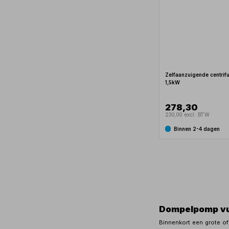
Zelfaanzuigende centri
1,5kW
278,30
230,00 excl. BTW
Binnen 2-4 dagen
Dompelpomp vu
Binnenkort een grote of