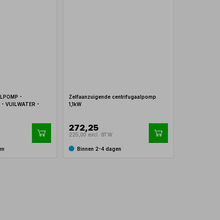
LPOMP -
Zelfaanzuigende centrifugaalpomp
 - VUILWATER -
1,1kW
272,25
225,00 excl. BTW
en
Binnen 2-4 dagen