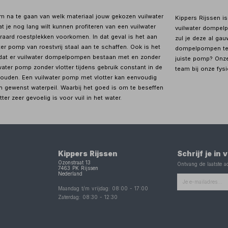
om na te gaan van welk materiaal jouw gekozen vuilwater
Kippers Rijssen i
je nog lang wilt kunnen profiteren van een vuilwater
vuilwater dompelp
raard roestplekken voorkomen. In dat geval is het aan
zul je deze al ga
er pomp van roestvrij staal aan te schaffen. Ook is het
dompelpompen te v
dat er vuilwater dompelpompen bestaan met en zonder
juiste pomp? Onz
lwater pomp zonder vlotter tijdens gebruik constant in de
team bij onze fys
uden. Een vuilwater pomp met vlotter kan eenvoudig
 gewenst waterpeil. Waarbij het goed is om te beseffen
er zeer gevoelig is voor vuil in het water.
Kippers Rijssen
Schrijf je in
Ozonstraat 13
Ontvang de laatste ac
7463 PK
Rijssen
Nederland
Maandag t/m vrijdag:
08:00
-
17:00
Zaterdag:
08:30
-
12:30