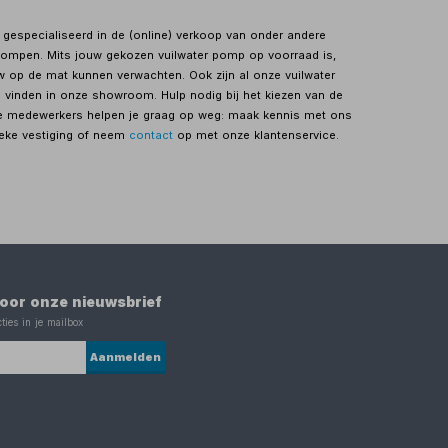
s gespecialiseerd in de (online) verkoop van onder andere
ompen. Mits jouw gekozen vuilwater pomp op voorraad is,
uw op de mat kunnen verwachten. Ook zijn al onze vuilwater
inden in onze showroom. Hulp nodig bij het kiezen van de
e medewerkers helpen je graag op weg: maak kennis met ons
ieke vestiging of neem
contact
op met onze klantenservice.
 voor onze nieuwsbrief
ties in je mailbox
Aanmelden