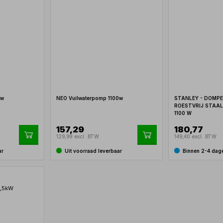
0w
NEO Vuilwaterpomp 1100w
STANLEY - DOMPE
ROESTVRIJ STAAL
1100 W
157,29
180,77
129,99 excl. BTW
149,40 excl. BTW
ar
Uit voorraad leverbaar
Binnen 2-4 dag