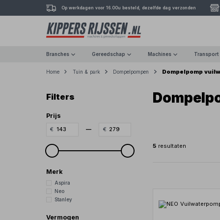
Op werkdagen voor 16.00u besteld, dezelfde dag verzonden
Branches
Gereedschap
Machines
Transport
Dompelpomp vuilw
Home
Tuin & park
Dompelpompen
Dompelpo
Filters
Prijs
—
5
resultaten
Merk
Aspira
Neo
Stanley
Vermogen