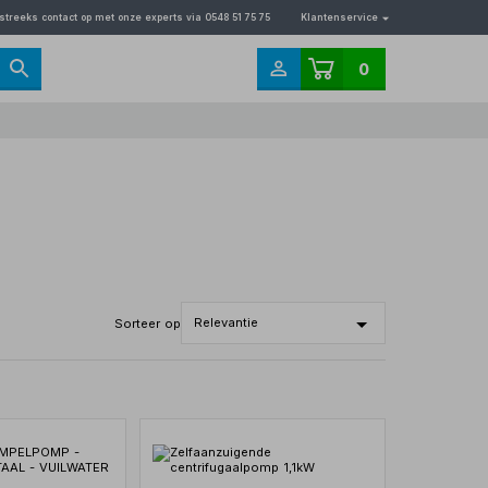
streeks contact op met onze experts via 0548 51 75 75
Klantenservice
0
Sorteer op