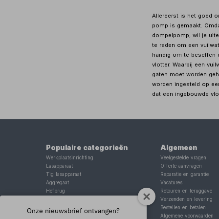
Allereerst is het goed 
pomp is gemaakt. Omdat 
dompelpomp, wil je uite
te raden om een vuilwat
handig om te beseffen 
vlotter. Waarbij een vui
gaten moet worden geho
worden ingesteld op een
dat een ingebouwde vlott
Populaire categorieën
Algemeen
Werkplaatsinrichting
Veelgestelde vragen
Lasapparaat
Offerte aanvragen
Tig lasapparaat
Reparatie en garantie
Aggregaat
Vacatures
Hefbrug
Retouren en teruggave
Motorlift
Verzenden en levering
Schaarlift
Bestellen en betalen
Onze nieuwsbrief ontvangen?
Heftafel
Algemene voorwaarden