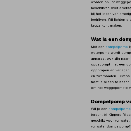
worden op- of weggepomp
beschikken over divers
bij het lozen van smeri
bedrijven. Wij lichten 
keuze kunt maken.
Wat is een do
Met een
dompelpomp
k
waterpomp wordt comple
apparaat ook zijn naam 
opgepompt met een domp
oppompen en verlagen 
en zwembaden. Tevens 
hoef je alleen te besch
om het weggepompte vui
Dompelpomp vo
Wil je een
dompelpomp
terecht bij Kippers Rij
geschikt voor vuilwater
vuilwater dompelpomp?