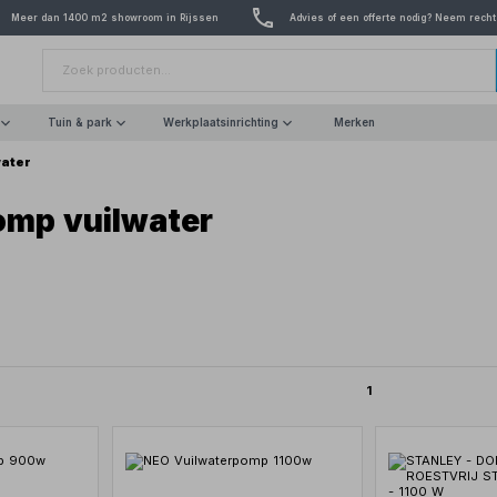
Meer dan 1400 m2 showroom in Rijssen
Advies of een offerte nodig? Neem recht
Tuin & park
Werkplaatsinrichting
Merken
ater
mp vuilwater
1