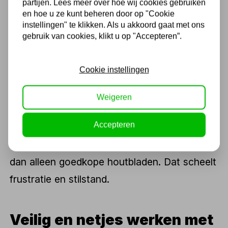
partijen. Lees meer over hoe wij cookies gebruiken
en hoe u ze kunt beheren door op "Cookie
kans op spijkers
instellingen" te klikken. Als u akkoord gaat met ons
Lang zaagblad voor balken, takken en
gebruik van cookies, klikt u op "Accepteren”.
lastig bereikbare plekken
Cookie instellingen
Een herkenbaar voorbeeld: bij renovatiewerk
Weigeren
kom je bijna altijd onverwacht oud
Accepteren
bevestigingsmateriaal tegen. Neem daarom
liever een paar goede bimetaalbladen mee
dan alleen goedkope houtbladen. Dat scheelt
frustratie en stilstand.
Veilig en netjes werken met