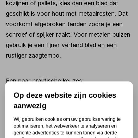
kozijnen of pallets, kies dan een blad dat
geschikt is voor hout met metaalresten. Dat
voorkomt afgebroken tanden zodra je een
schroef of spijker raakt. Voor metalen buizen
gebruik je een fijner vertand blad en een
rustiger zaagtempo.
Een paar praktische keuzes:
Op deze website zijn cookies
aanwezig
Grove vertanding voor snel zagen in hout
Fijne vertanding voor metaal en
Wij gebruiken cookies om uw gebruikservaring te
dunwandige buis
optimaliseren, het webverkeer te analyseren en
gerichte advertenties te kunnen tonen via derde
Bimetaal zaagblad voor sloopwerk met