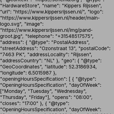
"HardwareStore", "name": "Kippers Rijssen",
"url": "https://www.kippersrijssen.nl/", "logo":
"https://www.kippersrijssen.nl/header/main-
logo.svg", "image":
"https://www.kippersrijssen.nl/img/pand-
groot.jpg", "telephone": "+31548517575",
"address": { "@type": "PostalAddress",
"streetAddress": "Ozonstraat 13", "postalCode":
"7463 PK", "addressLocality": "Rijssen",
"addressCountry": "NL" }, "geo": { "@type":
"GeoCoordinates", "latitude": 52.3186934,
"longitude": 6.5015987 },
"openingHoursSpecification": [ { "@type":
"OpeningHoursSpecification", "dayOfWeek":
["Monday", "Tuesday", "Wednesday",
"Thursday", "Friday"], "opens": "08:00",
"closes": "17:00" }, { "@type":
"OpeningHoursSpecification", "dayOfWeek":