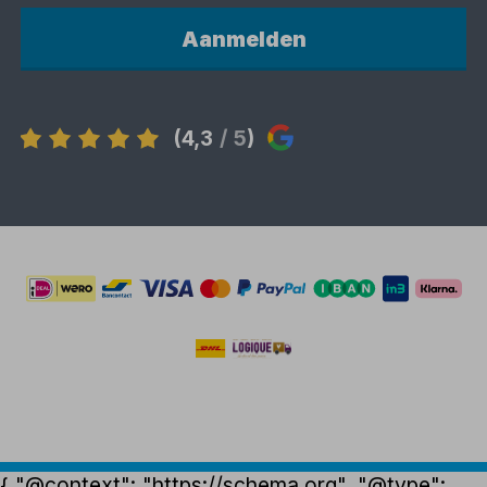
Aanmelden
(4,3
/ 5
)
{ "@context": "https://schema.org", "@type":