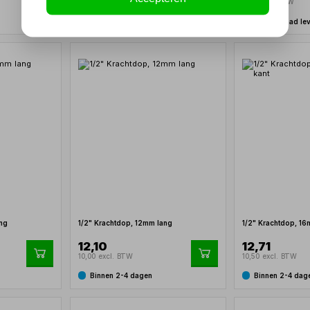
8,25 excl. BTW
9,00 excl. BTW
Uit voorraad leverbaar
Uit voorraad le
ang
1/2" Krachtdop, 12mm lang
1/2" Krachtdop, 16
12,10
12,71
10,00 excl. BTW
10,50 excl. BTW
Binnen 2-4 dagen
Binnen 2-4 dag