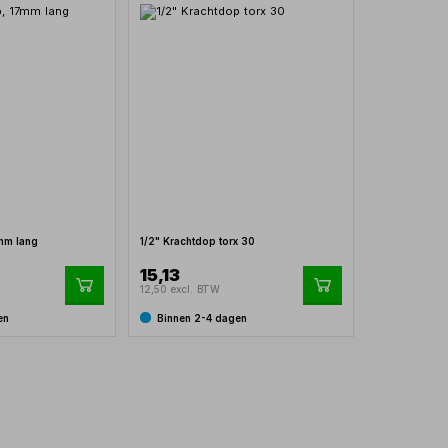
7mm lang
1/2" Krachtdop torx 30
15,13
12,50 excl. BTW
en
Binnen 2-4 dagen