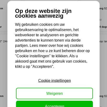
9mm
Impact dop lang 1/2" 21mm
Impact dop lang 1
Op deze website zijn
cookies aanwezig
6,96
7,50
5,75 excl. BTW
6,20 excl. BTW
Wij gebruiken cookies om uw
ar
Uit voorraad leverbaar
Binnen 2-4 dag
gebruikservaring te optimaliseren, het
webverkeer te analyseren en gerichte
advertenties te kunnen tonen via derde
partijen. Lees meer over hoe wij cookies
gebruiken en hoe u ze kunt beheren door op
"Cookie instellingen" te klikken. Als u
akkoord gaat met ons gebruik van cookies,
klikt u op "Accepteren”.
Cookie instellingen
Weigeren
4mm
Impact dop lang 1/2" 27mm
Impact dop lang 1
9,98
10,89
Accepteren