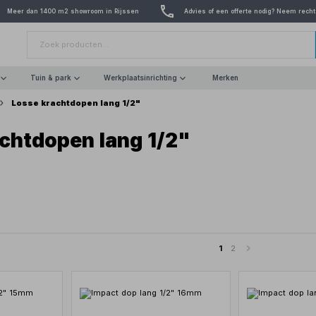
Meer dan 1400 m2 showroom in Rijssen
Advies of een offerte nodig? Neem recht
Tuin & park
Werkplaatsinrichting
Merken
Losse krachtdopen lang 1/2"
chtdopen lang 1/2"
1
2