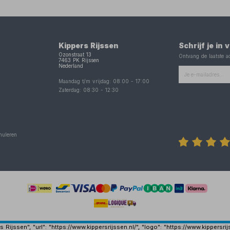
Kippers Rijssen
Schrijf je in
Ozonstraat 13
Ontvang de laatste ac
7463 PK
Rijssen
Nederland
Maandag t/m vrijdag:
08:00
-
17:00
Zaterdag:
08:30
-
12:30
nuleren
Rijssen", "url": "https://www.kippersrijssen.nl/", "logo": "https://www.kippersr