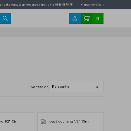
streeks contact op met onze experts via 0548 51 75 75
Klantenservice
0
Sorteer op