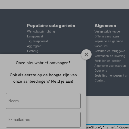
Populaire categorieën
Algemeen
Werkplaatsinrichting
Veelgestelde vragen
Lasapparaat
Offerte aanvragen
Tig lasapparaat
Reparatie en garantie
Aggregaat
Vacatures
Hefbrug
Retouren en teruggave
Motorlift
Verzenden en levering
Schaarlift
Bestellen en betalen
Onze nieuwsbrief ontvangen?
Heftafel
Algemene voorwaarden
Over ons
Ook als eerste op de hoogte zijn van
Bestelling herroepen / an
onze aanbiedingen? Meld je aan!
Contact
Typ
je
naam
Typ
in
je
e-
{ "@context": "https://schema.org", "@type": "HardwareStore", "name": "Kippers 