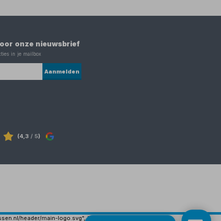
 voor onze nieuwsbrief
ties in je mailbox
Aanmelden
(4,3
/ 5
)
ijssen.nl/header/main-logo.svg", "image":