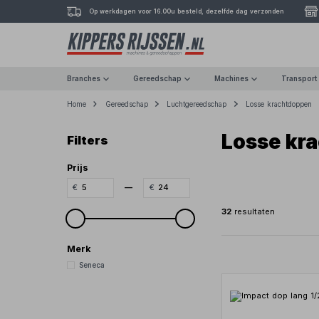
Op werkdagen voor 16.00u besteld, dezelfde dag verzonden
Branches
Gereedschap
Machines
Transport
Home
Gereedschap
Luchtgereedschap
Losse krachtdoppen
Losse kra
Filters
Prijs
—
32
resultaten
Merk
Seneca