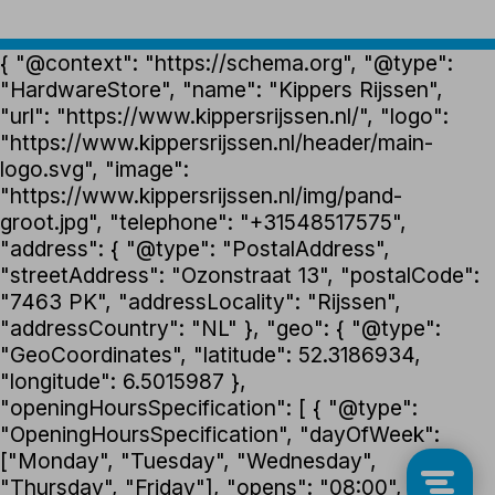
{ "@context": "https://schema.org", "@type":
"HardwareStore", "name": "Kippers Rijssen",
"url": "https://www.kippersrijssen.nl/", "logo":
"https://www.kippersrijssen.nl/header/main-
logo.svg", "image":
"https://www.kippersrijssen.nl/img/pand-
groot.jpg", "telephone": "+31548517575",
"address": { "@type": "PostalAddress",
"streetAddress": "Ozonstraat 13", "postalCode":
"7463 PK", "addressLocality": "Rijssen",
"addressCountry": "NL" }, "geo": { "@type":
"GeoCoordinates", "latitude": 52.3186934,
"longitude": 6.5015987 },
"openingHoursSpecification": [ { "@type":
"OpeningHoursSpecification", "dayOfWeek":
["Monday", "Tuesday", "Wednesday",
"Thursday", "Friday"], "opens": "08:00",