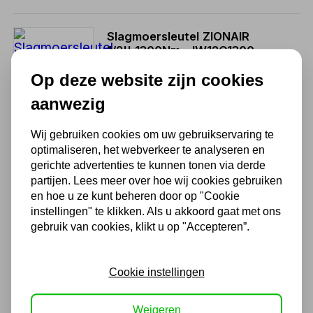
Slagmoersleutel ZIONAIR
1/2'' 1300Nm - IW12C1300
139,15
Op deze website zijn cookies
115,00 excl. BTW
aanwezig
Wij gebruiken cookies om uw gebruikservaring te
optimaliseren, het webverkeer te analyseren en
Impact dop lang 1/2" 14mm
gerichte advertenties te kunnen tonen via derde
partijen. Lees meer over hoe wij cookies gebruiken
6,05
en hoe u ze kunt beheren door op "Cookie
5,00 excl. BTW
instellingen" te klikken. Als u akkoord gaat met ons
gebruik van cookies, klikt u op "Accepteren”.
Impact dop lang 1/2" 15mm
Cookie instellingen
5,45
Weigeren