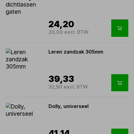
24,20
20,00 excl. BTW
Leren zandzak 305mm
39,33
32,50 excl. BTW
Dolly, universeel
41,14