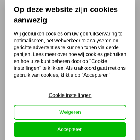
151,25
Op deze website zijn cookies
125,00 excl. BTW
aanwezig
Metaal vormstation MST320
Wij gebruiken cookies om uw gebruikservaring te
optimaliseren, het webverkeer te analyseren en
gerichte advertenties te kunnen tonen via derde
partijen. Lees meer over hoe wij cookies gebruiken
193,60
en hoe u ze kunt beheren door op "Cookie
instellingen" te klikken. Als u akkoord gaat met ons
160,00 excl. BTW
gebruik van cookies, klikt u op "Accepteren”.
Leren zandzak 500mm
Cookie instellingen
Niet uit voorraad leverbaar
Weigeren
72,60
60,00 excl. BTW
Accepteren