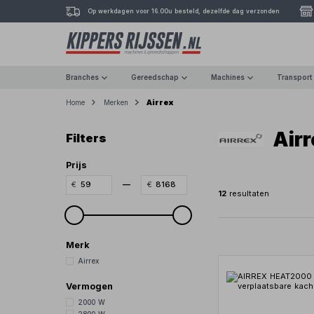
Op werkdagen voor 16.00u besteld, dezelfde dag verzonden
Branches
Gereedschap
Machines
Transport
Airrex
Home
Merken
Airr
Filters
Prijs
—
12
resultaten
Merk
Airrex
Vermogen
2000 W