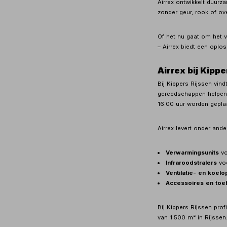
Airrex ontwikkelt duurz
zonder geur, rook of ov
Of het nu gaat om het v
– Airrex biedt een oplos
Airrex bij Kipp
Bij Kippers Rijssen vind
gereedschappen helpen w
16.00 uur worden gepla
Airrex levert onder ande
Verwarmingsunits
vo
Infraroodstralers
voo
Ventilatie- en koel
Accessoires en to
Bij Kippers Rijssen pro
van 1.500 m² in Rijssen