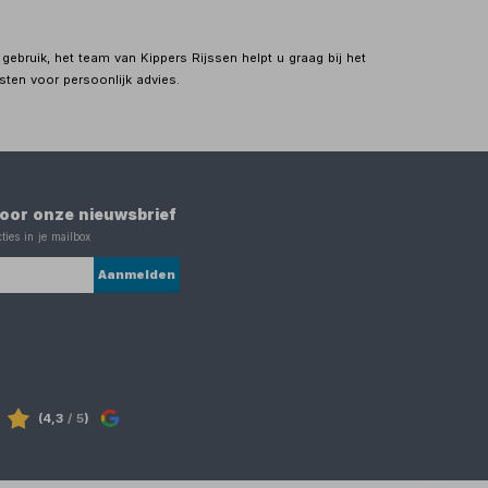
ebruik, het team van Kippers Rijssen helpt u graag bij het
ten voor persoonlijk advies.
 voor onze nieuwsbrief
ties in je mailbox
Aanmelden
(4,3
/ 5
)