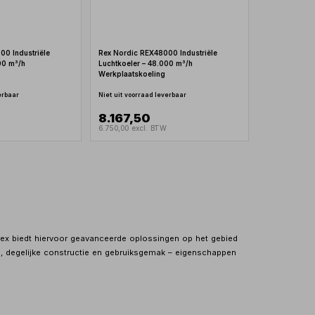
00 Industriële
Rex Nordic REX48000 Industriële
00 m³/h
Luchtkoeler – 48.000 m³/h
Werkplaatskoeling
erbaar
Niet uit voorraad leverbaar
8.167,50
W
6.750,00 excl. BTW
irrex biedt hiervoor geavanceerde oplossingen op het gebied
d, degelijke constructie en gebruiksgemak – eigenschappen