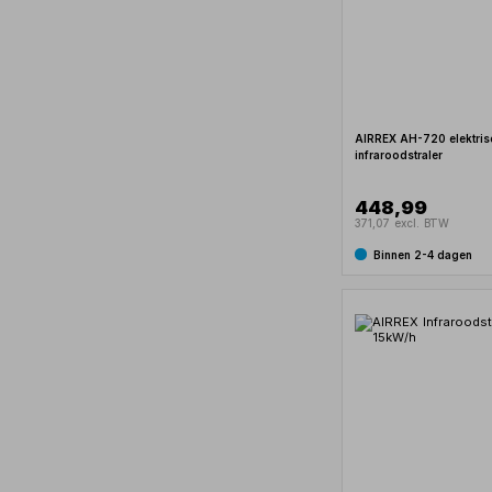
AIRREX AH-720 elektris
infraroodstraler
448,99
371,07 excl. BTW
Binnen 2-4 dagen