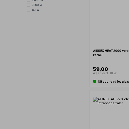
2800 W
3000 W
80 W
AIRREX HEAT2000 verpl
kachel
59,00
48,76 excl. BTW
Uit voorraad leverba