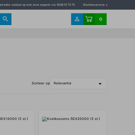
streeks contact op met onze experts via 0548 51 75 75
Klantenservice
0
Sorteer op