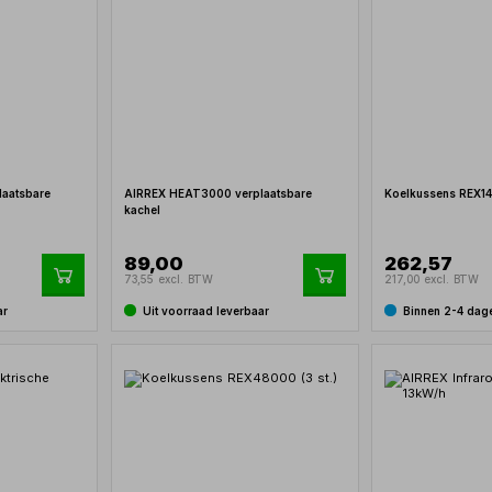
aatsbare
AIRREX HEAT3000 verplaatsbare
Koelkussens REX140
kachel
89,00
262,57
73,55 excl. BTW
217,00 excl. BTW
ar
Uit voorraad leverbaar
Binnen 2-4 dag