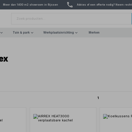
Meer dan 1400 m2 showroom in Rijssen
Advies of een offerte nodig? Neem recht
Tuin & park
Werkplaatsinrichting
Merken
ex
1