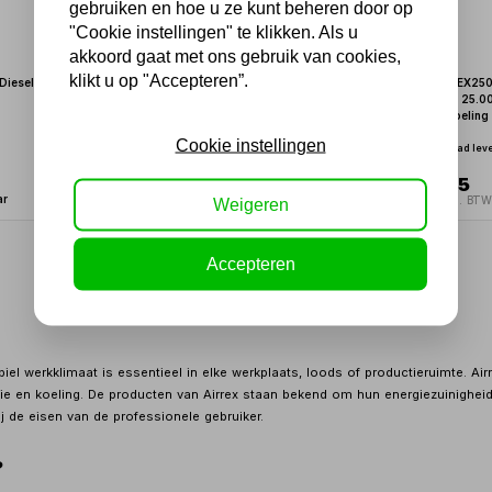
gebruiken en hoe u ze kunt beheren door op
"Cookie instellingen" te klikken. Als u
akkoord gaat met ons gebruik van cookies,
klikt u op "Accepteren”.
 Diesel 15kW/h
AIRREX Infraroodstraler Diesel 22kW/h
Rex Nordic REX250
Luchtkoeler – 25.0
Niet uit voorraad leverbaar
Werkplaatskoeling
Cookie instellingen
Niet uit voorraad lev
3.248,85
3.599,75
ar
2.685,00 excl. BTW
2.975,00 excl. BT
Weigeren
1
Accepteren
iel werkklimaat is essentieel in elke werkplaats, loods of productieruimte. A
tie en koeling. De producten van Airrex staan bekend om hun energiezuinighei
ij de eisen van de professionele gebruiker.
?