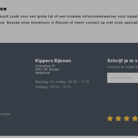
ice
unit zoekt voor een grote hal of een mobiele infraroodverwarmer voor lokaal g
uze. Bezoek onze showroom in Rijssen of neem contact op met onze specialis
Kippers Rijssen
Schrijf je in
Ozonstraat 13
Ontvang de laatste ac
7463 PK
Rijssen
Nederland
Maandag t/m vrijdag:
08:00
-
17:00
Zaterdag:
08:30
-
12:30
nuleren