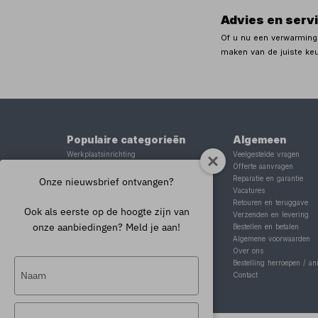
Advies en serv
Of u nu een verwarmings
maken van de juiste ke
Populaire categorieën
Algemeen
Werkplaatsinrichting
Veelgestelde vragen
Lasapparaat
Offerte aanvragen
Tig lasapparaat
Reparatie en garantie
Onze nieuwsbrief ontvangen?
Aggregaat
Vacatures
Hefbrug
Retouren en teruggave
Ook als eerste op de hoogte zijn van
Motorlift
Verzenden en levering
onze aanbiedingen? Meld je aan!
Schaarlift
Bestellen en betalen
Heftafel
Algemene voorwaarden
Over ons
Typ
Bestelling herroepen / an
Contact
je
naam
Typ
in