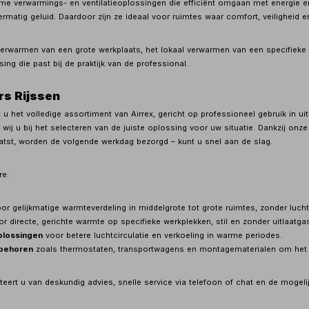
ame verwarmings- en ventilatieoplossingen die efficiënt omgaan met energie e
ermatig geluid. Daardoor zijn ze ideaal voor ruimtes waar comfort, veiligheid
erwarmen van een grote werkplaats, het lokaal verwarmen van een specifieke z
sing die past bij de praktijk van de professional.
ers Rijssen
t u het volledige assortiment van Airrex, gericht op professioneel gebruik in 
ij u bij het selecteren van de juiste oplossing voor uw situatie. Dankzij onze
atst, worden de volgende werkdag bezorgd – kunt u snel aan de slag.
re:
or gelijkmatige warmteverdeling in middelgrote tot grote ruimtes, zonder lucht
r directe, gerichte warmte op specifieke werkplekken, stil en zonder uitlaatga
oplossingen
voor betere luchtcirculatie en verkoeling in warme periodes.
ebehoren
zoals thermostaten, transportwagens en montagematerialen om het 
fiteert u van deskundig advies, snelle service via telefoon of chat en de mog
.