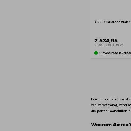
AIRREX Infraroodstraler
2.534,95
2.095,00 excl. BTW
Uit voorraad leverba
Een comfortabel en stab
van verwarming, ventila
die perfect aansluiten b
Waarom Airrex