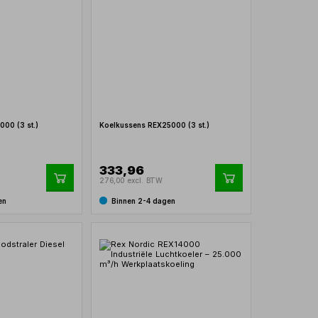
00 (3 st.)
Koelkussens REX25000 (3 st.)
333,96
276,00 excl. BTW
en
Binnen 2-4 dagen