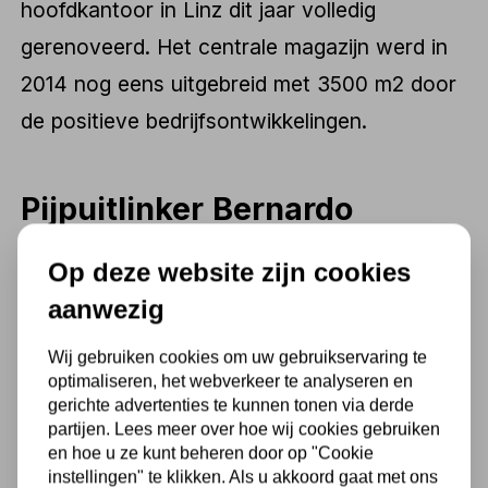
hoofdkantoor in Linz dit jaar volledig
gerenoveerd. Het centrale magazijn werd in
2014 nog eens uitgebreid met 3500 m2 door
de positieve bedrijfsontwikkelingen.
Pijpuitlinker Bernardo
Bernardo biedt verschillende soorten
Op deze website zijn cookies
pijpuitblinkers aan, ook wel bekend als
aanwezig
pijpuitslijpers of pijpenstansen. Deze
Wij gebruiken cookies om uw gebruikservaring te
gereedschappen worden gebruikt om de
optimaliseren, het webverkeer te analyseren en
binnenkant van pijpen of buizen te reinigen
gerichte advertenties te kunnen tonen via derde
partijen. Lees meer over hoe wij cookies gebruiken
en op te ruimen, zodat ze klaar zijn voor
en hoe u ze kunt beheren door op "Cookie
verdere bewerking of gebruik. . De Bernardo
instellingen" te klikken. Als u akkoord gaat met ons