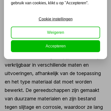
gebruik van cookies, klikt u op "Accepteren”.
Pijpuitklinker bestaat uit twee koppels met
klemkracht, die zorgen voor een stevige grip
Cookie instellingen
zodat er geen lekkage optreedt tijdens het
werk. Het gereedschap kan ook worden
Weigeren
gebruikt om buisverbindingen te verankeren
Accepteren
met behulp van kernsmelting, wat zorgt voor
een sterke verbinding. De pijpuitblinkers zijn
verkrijgbaar in verschillende maten en
uitvoeringen, afhankelijk van de toepassing
en het type materiaal dat moet worden
bewerkt. De gereedschappen zijn gemaakt
van duurzame materialen en zijn bestand
tegen slijtage en corrosie, waardoor ze lang