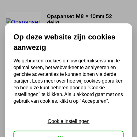
Opspanset M8 x 10mm 52
delig
75,63
Op deze website zijn cookies
62,50 excl. BTW
aanwezig
Wij gebruiken cookies om uw gebruikservaring te
HSS METAALBORENSET
optimaliseren, het webverkeer te analyseren en
KOBALT SPLIT POINT 170
gerichte advertenties te kunnen tonen via derde
STUKS
partijen. Lees meer over hoe wij cookies gebruiken
199,65
en hoe u ze kunt beheren door op "Cookie
instellingen" te klikken. Als u akkoord gaat met ons
165,00 excl. BTW
gebruik van cookies, klikt u op "Accepteren”.
Borenset Euroboor TDS200
Cookie instellingen
25 delig rond 1 -13mm