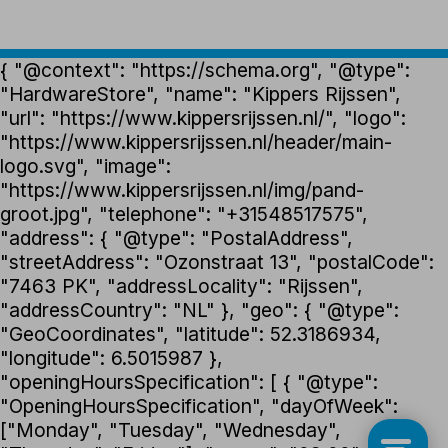
{ "@context": "https://schema.org", "@type":
"HardwareStore", "name": "Kippers Rijssen",
"url": "https://www.kippersrijssen.nl/", "logo":
"https://www.kippersrijssen.nl/header/main-
logo.svg", "image":
"https://www.kippersrijssen.nl/img/pand-
groot.jpg", "telephone": "+31548517575",
"address": { "@type": "PostalAddress",
"streetAddress": "Ozonstraat 13", "postalCode":
"7463 PK", "addressLocality": "Rijssen",
"addressCountry": "NL" }, "geo": { "@type":
"GeoCoordinates", "latitude": 52.3186934,
"longitude": 6.5015987 },
"openingHoursSpecification": [ { "@type":
"OpeningHoursSpecification", "dayOfWeek":
["Monday", "Tuesday", "Wednesday",