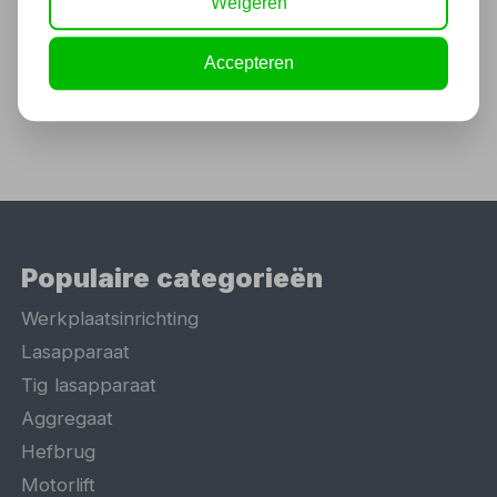
105,97
Weigeren
87,58 excl. BTW
Accepteren
Populaire categorieën
Werkplaatsinrichting
Lasapparaat
Tig lasapparaat
Aggregaat
Hefbrug
Motorlift