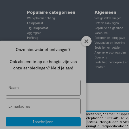
Populaire categorieën
Algemeen
Werkplaatsinrichting
Veelgestelde vragen
Lasapparaat
Offerte aanvragen
Tig lasapparaat
Reparatie en garantie
Aggregaat
Vacatures
Hefbrug
Retouren en teruggave
Motorlift
Verzenden en levering
Schaarlift
Bestellen en betalen
Onze nieuwsbrief ontvangen?
Heftafel
Algemene voorwaarden
Over ons
Ook als eerste op de hoogte zijn van
Bestelling herroepen / an
onze aanbiedingen? Meld je aan!
Contact
Typ
je
naam
Typ
in
je
e-
{ "@context": "https://schema.org", "@type": "HardwareStore", "name": "Kippers 
"https://www.kippersrijssen.nl/img/pand-groot.jpg", "telephone": "+31548517575
mailadres
Inschrijven
"geo": { "@type": "GeoCoordinates", "latitude": 52.3186934, "longitude": 6.50
in
"opens": "08:00", "closes": "17:00" }, { "@type": "OpeningHoursSpecification",