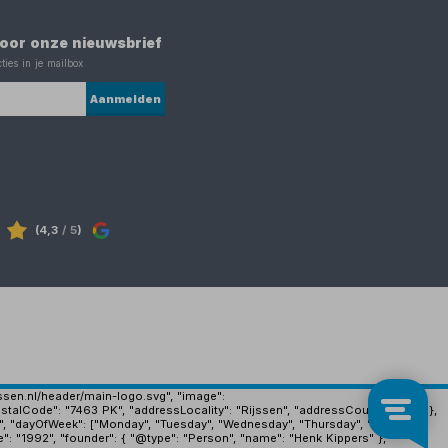
 voor onze nieuwsbrief
ties in je mailbox
Aanmelden
(4,3
/ 5
)
ijssen.nl/header/main-logo.svg", "image":
stalCode": "7463 PK", "addressLocality": "Rijssen", "addressCountry": "NL" },
", "dayOfWeek": ["Monday", "Tuesday", "Wednesday", "Thursday", "Friday"],
e": "1992", "founder": { "@type": "Person", "name": "Henk Kippers" },