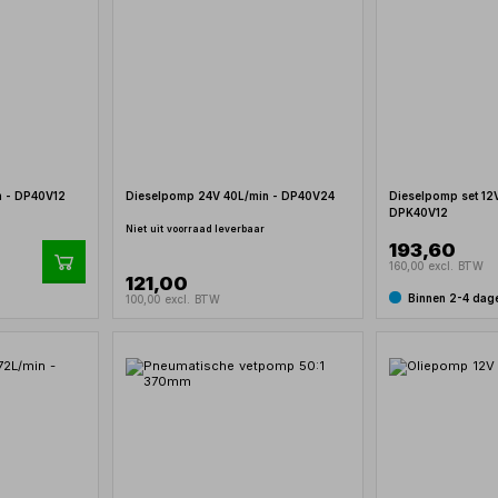
n - DP40V12
Dieselpomp 24V 40L/min - DP40V24
Dieselpomp set 12V
DPK40V12
Niet uit voorraad leverbaar
193,60
160,00 excl. BTW
121,00
Binnen 2-4 dag
100,00 excl. BTW