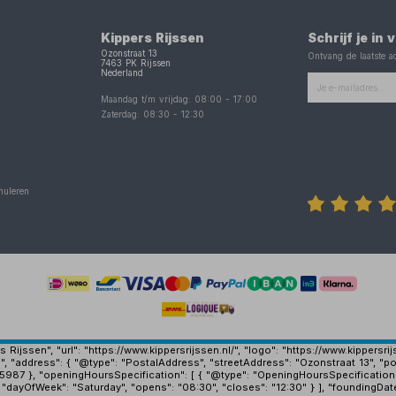
Kippers Rijssen
Schrijf je in
Ozonstraat 13
Ontvang de laatste ac
7463 PK
Rijssen
Nederland
Maandag t/m vrijdag:
08:00
-
17:00
Zaterdag:
08:30
-
12:30
nuleren
Rijssen", "url": "https://www.kippersrijssen.nl/", "logo": "https://www.kippersr
", "address": { "@type": "PostalAddress", "streetAddress": "Ozonstraat 13", "po
15987 }, "openingHoursSpecification": [ { "@type": "OpeningHoursSpecification
 "dayOfWeek": "Saturday", "opens": "08:30", "closes": "12:30" } ], "foundingDat