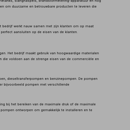
zinetanks, slanghaspels, brandstofmetering-apparatuur en nog
eken om duurzame en betrouwbare producten te leveren die
et bedrijf werkt nauw samen met zijn klanten om op maat
erfect aansluiten op de eisen van de klanten.
gen. Het bedrijf maakt gebruik van hoogwaardige materialen
n die voldoen aan de strenge eisen van de commerciële en
pen, dieseltransferpompen en benzinepompen. De pompen
n er bijvoorbeeld pompen met verschillende
ing bij het bereiken van de maximale druk of de maximale
de pompen ontworpen om gemakkelijk te installeren en te