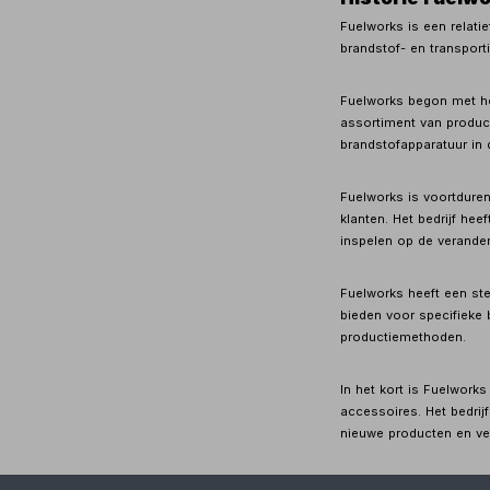
Fuelworks is een relati
brandstof- en transport
Fuelworks begon met he
assortiment van product
brandstofapparatuur in 
Fuelworks is voortdure
klanten. Het bedrijf he
inspelen op de verande
Fuelworks heeft een st
bieden voor specifieke 
productiemethoden.
In het kort is Fuelwork
accessoires. Het bedrij
nieuwe producten en ve