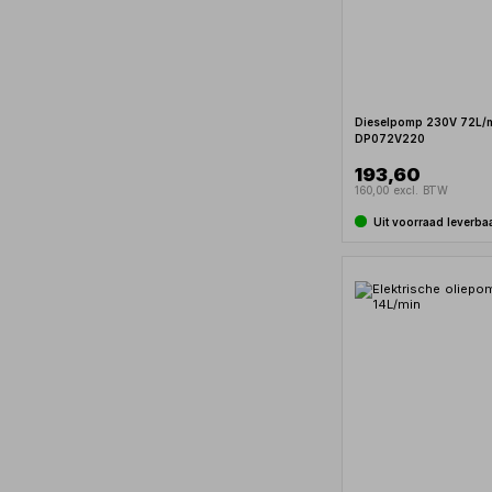
Dieselpomp 230V 72L/m
DP072V220
193,60
160,00 excl. BTW
Uit voorraad leverba