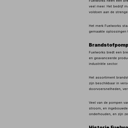
Fuelworks heeft een br
veel meer. Het bedrijf
voldoen aan de strenge 
Het merk Fuelworks staa
gemaakte oplossingen t
Brandstofpomp
Fuelworks biedt een bre
en geavanceerde produc
industriële sector.
Het assortiment brand
zijn beschikbaar in ver
doorvoersnelheden, vers
Veel van de pompen van 
stroom, en ingebouwde f
onderhouden, en zijn ze 
Historie Fuelw