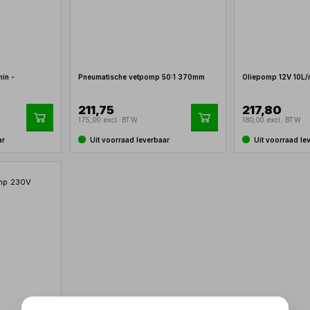
in -
Pneumatische vetpomp 50:1 370mm
Oliepomp 12V 10L/
211,75
217,80
175,00 excl. BTW
180,00 excl. BTW
ar
Uit voorraad leverbaar
Uit voorraad le