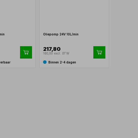
min
Oliepomp 24V 10L/min
217,80
180,00 excl. BTW
verbaar
Binnen 2-4 dagen