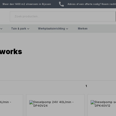
Meer dan 1400 m2 showroom in Rijssen
Advies of een offerte nodig? Neem recht
Tuin & park
Werkplaatsinrichting
Merken
works
1