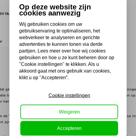
Op deze website zijn
cookies aanwezig
30V 14L/min
Wij gebruiken cookies om uw
gebruikservaring te optimaliseren, het
webverkeer te analyseren en gerichte
ar
advertenties te kunnen tonen via derde
partijen. Lees meer over hoe wij cookies
gebruiken en hoe u ze kunt beheren door op
1
"Cookie instellingen" te klikken. Als u
akkoord gaat met ons gebruik van cookies,
klikt u op "Accepteren”.
at gespecialiseerd is in het ontwerp, de productie en de distributie van hoo
Cookie instellingen
ële toepassingen. Het merk staat bekend om zijn innovatieve oplossingen op 
 het opslaan, transporteren en leveren van brandstoffen.
Weigeren
in de Verenigde Staten en richt zich voornamelijk op de Noord-Amerikaanse mark
 zijn producten naar verschillende landen over de hele wereld.
Accepteren