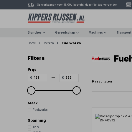
Op werkdagen voor 16.00u besteld, dezelfde dag verzonden
Branches
Gereedschap
Machines
Transport
Fuelworks
Home
Merken
Fuel
Filters
Prijs
—
9
resultaten
Merk
Fuelworks
Spanning
12 V