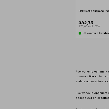
Elektrische oliepomp 2
332,75
275,00 excl. BTW
Uit voorraad leverba
Fuelworks is een merk d
commerciële en industri
andere accessoires voor
Fuelworks is opgericht 
opgebouwd en exporteert