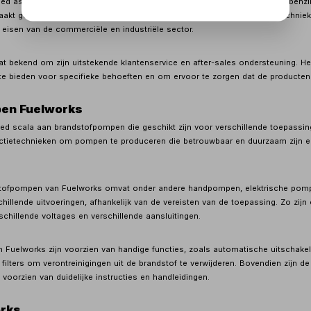
eed assortiment aan producten, waaronder
brandstofpompen
, diesel- en ben
 maakt gebruik van hoogwaardige materialen en geavanceerde productietechni
eisen van de commerciële en industriële sector.
t bekend om zijn uitstekende klantenservice en after-sales ondersteuning. H
e bieden voor specifieke behoeften en om ervoor te zorgen dat de producten p
en Fuelworks
ed scala aan brandstofpompen die geschikt zijn voor verschillende toepassin
tietechnieken om pompen te produceren die betrouwbaar en duurzaam zijn e
stofpompen van Fuelworks omvat onder andere handpompen, elektrische pom
schillende uitvoeringen, afhankelijk van de vereisten van de toepassing. Zo zij
chillende voltages en verschillende aansluitingen.
Fuelworks zijn voorzien van handige functies, zoals automatische uitschakel
ilters om verontreinigingen uit de brandstof te verwijderen. Bovendien zijn 
voorzien van duidelijke instructies en handleidingen.
orks