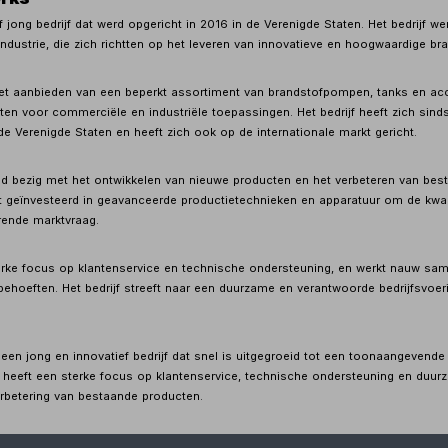
ef jong bedrijf dat werd opgericht in 2016 in de Verenigde Staten. Het bedrijf 
industrie, die zich richtten op het leveren van innovatieve en hoogwaardige b
t aanbieden van een beperkt assortiment van brandstofpompen, tanks en acces
en voor commerciële en industriële toepassingen. Het bedrijf heeft zich sin
de Verenigde Staten en heeft zich ook op de internationale markt gericht.
nd bezig met het ontwikkelen van nieuwe producten en het verbeteren van be
eft geïnvesteerd in geavanceerde productietechnieken en apparatuur om de kwa
rende marktvraag.
erke focus op klantenservice en technische ondersteuning, en werkt nauw sa
behoeften. Het bedrijf streeft naar een duurzame en verantwoorde bedrijfsvoeri
s een jong en innovatief bedrijf dat snel is uitgegroeid tot een toonaangeven
f heeft een sterke focus op klantenservice, technische ondersteuning en duurz
rbetering van bestaande producten.