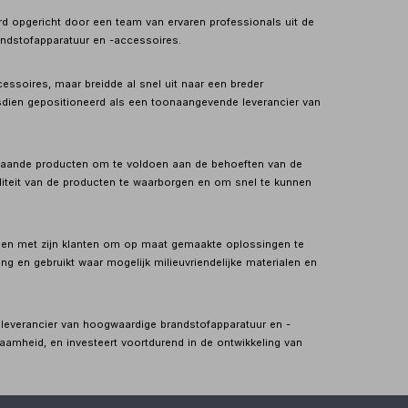
werd opgericht door een team van ervaren professionals uit de
randstofapparatuur en -accessoires.
soires, maar breidde al snel uit naar een breder
dsdien gepositioneerd als een toonaangevende leverancier van
staande producten om te voldoen aan de behoeften van de
liteit van de producten te waarborgen en om snel te kunnen
men met zijn klanten om op maat gemaakte oplossingen te
ng en gebruikt waar mogelijk milieuvriendelijke materialen en
de leverancier van hoogwaardige brandstofapparatuur en -
aamheid, en investeert voortdurend in de ontwikkeling van