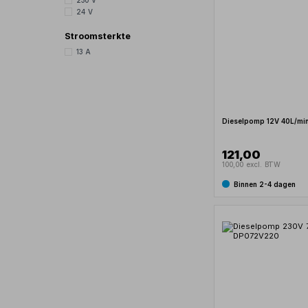
230 V
24 V
Stroomsterkte
13 A
Dieselpomp 12V 40L/mi
121,00
100,00 excl. BTW
Binnen 2-4 dagen