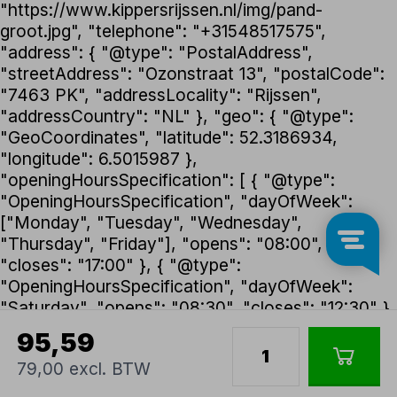
"https://www.kippersrijssen.nl/img/pand-
groot.jpg", "telephone": "+31548517575",
"address": { "@type": "PostalAddress",
"streetAddress": "Ozonstraat 13", "postalCode":
"7463 PK", "addressLocality": "Rijssen",
"addressCountry": "NL" }, "geo": { "@type":
"GeoCoordinates", "latitude": 52.3186934,
"longitude": 6.5015987 },
"openingHoursSpecification": [ { "@type":
"OpeningHoursSpecification", "dayOfWeek":
["Monday", "Tuesday", "Wednesday",
"Thursday", "Friday"], "opens": "08:00",
"closes": "17:00" }, { "@type":
"OpeningHoursSpecification", "dayOfWeek":
"Saturday", "opens": "08:30", "closes": "12:30" }
], "foundingDate": "1992", "founder": { "@type":
95,59
"Person", "name": "Henk Kippers" },
79,00 excl. BTW
"paymentAccepted": ["iDEAL", "Bancontact",
"Visa", "Maestro", "PayPal", "Klarna"] }