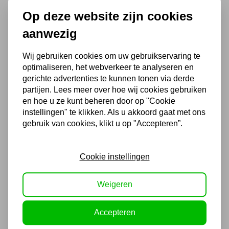
Op deze website zijn cookies
Acculader 12 V 1 - 40 Ah
aanwezig
58,08
Wij gebruiken cookies om uw gebruikservaring te
48,00 excl. BTW
optimaliseren, het webverkeer te analyseren en
gerichte advertenties te kunnen tonen via derde
partijen. Lees meer over hoe wij cookies gebruiken
en hoe u ze kunt beheren door op "Cookie
instellingen" te klikken. Als u akkoord gaat met ons
Acculader 6 / 12 V 1 - 40 Ah
gebruik van cookies, klikt u op "Accepteren”.
70,18
58,00 excl. BTW
Cookie instellingen
Weigeren
Accepteren