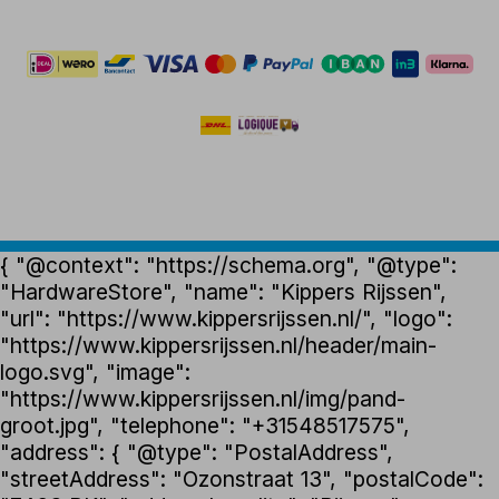
{ "@context": "https://schema.org", "@type":
"HardwareStore", "name": "Kippers Rijssen",
"url": "https://www.kippersrijssen.nl/", "logo":
"https://www.kippersrijssen.nl/header/main-
logo.svg", "image":
"https://www.kippersrijssen.nl/img/pand-
groot.jpg", "telephone": "+31548517575",
"address": { "@type": "PostalAddress",
"streetAddress": "Ozonstraat 13", "postalCode":