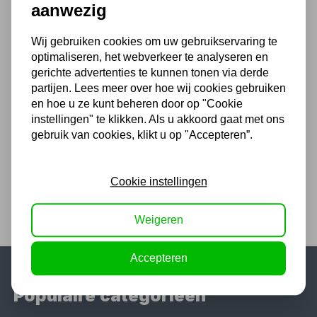
aanwezig
1.550,00 excl. BTW
Wij gebruiken cookies om uw gebruikservaring te
optimaliseren, het webverkeer te analyseren en
FABBRI BL202BHP
Bandendemonteermachine
gerichte advertenties te kunnen tonen via derde
400V dubbele snelheid
partijen. Lees meer over hoe wij cookies gebruiken
Niet uit voorraad leverbaar
en hoe u ze kunt beheren door op "Cookie
instellingen" te klikken. Als u akkoord gaat met ons
2.359,50
gebruik van cookies, klikt u op "Accepteren”.
1.950,00 excl. BTW
Cookie instellingen
Weigeren
Accepteren
Populaire categorieën