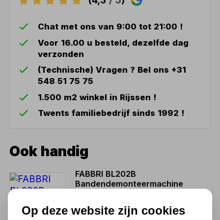
(4,3
/ 5
)
Chat met ons van 9:00 tot 21:00 !
Voor 16.00 u besteld, dezelfde dag
verzonden
(Technische) Vragen ? Bel ons +31
548 51 75 75
1.500 m2 winkel in Rijssen !
Twents familiebedrijf sinds 1992 !
Ook handig
FABBRI BL202B
Bandendemonteermachine
400V dubbele snelheid
Op deze website zijn cookies
1.875,50