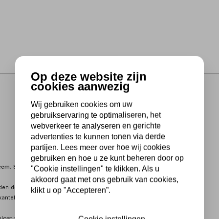
Op deze website zijn
cookies aanwezig
Wij gebruiken cookies om uw
gebruikservaring te optimaliseren, het
webverkeer te analyseren en gerichte
advertenties te kunnen tonen via derde
partijen. Lees meer over hoe wij cookies
gebruiken en hoe u ze kunt beheren door op
em. Standaard uitgerust met een release handle.
"Cookie instellingen" te klikken. Als u
akkoord gaat met ons gebruik van cookies,
den door de grijparmen simpelweg om de wielenset heen te rijden.
klikt u op "Accepteren”.
kantelpunt van de wielenset waardoor de set topzwaar wordt en
elost worden.