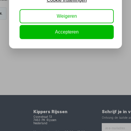
Cookie instellingen
t.
Weigeren
Accepteren
Kippers Rijssen
Schrijf je in
Ozonstraat 13
Ontvang de laatste ac
7463 PK
Rijssen
Nederland