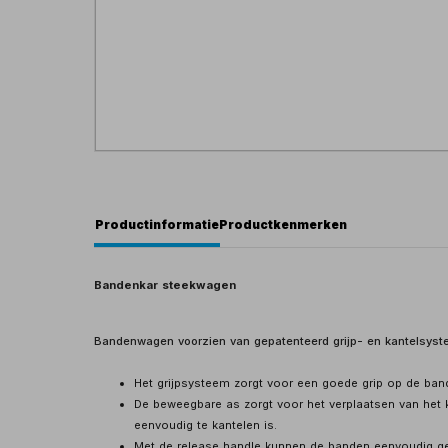
Productinformatie
Productkenmerken
Bandenkar steekwagen
Bandenwagen voorzien van gepatenteerd grijp- en kantelsyste
Het grijpsysteem zorgt voor een goede grip op de ban
De beweegbare as zorgt voor het verplaatsen van het 
eenvoudig te kantelen is.
Met de release handle kunnen de banden eenvoudig g