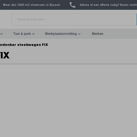
Meer dan 1400 m2 showroom in Rijssen
Advies of een offerte nodig? Neem recht
Tuin & park
Werkplaatsinrichting
Merken
ndenkar steekwagen FIX
IX