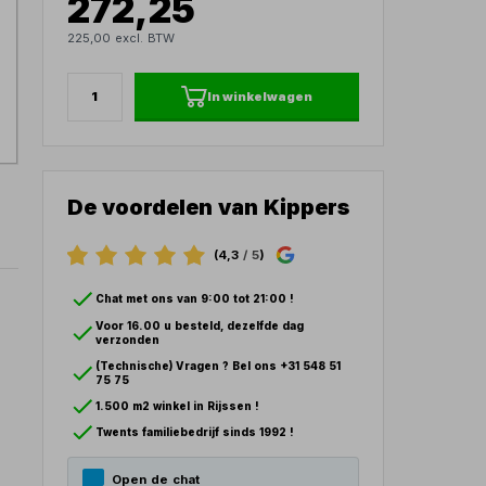
272,25
225,00 excl. BTW
In winkelwagen
De voordelen van Kippers
(4,3
/ 5
)
Chat met ons van 9:00 tot 21:00 !
Voor 16.00 u besteld, dezelfde dag
verzonden
(Technische) Vragen ? Bel ons +31 548 51
75 75
1.500 m2 winkel in Rijssen !
Twents familiebedrijf sinds 1992 !
Open de chat