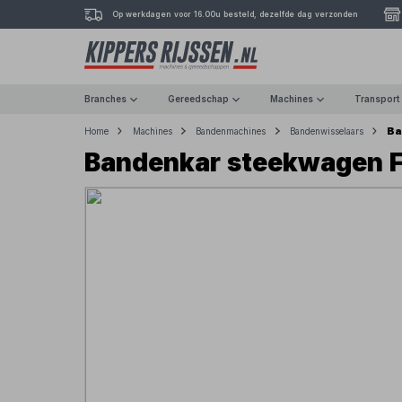
Op werkdagen voor 16.00u besteld, dezelfde dag verzonden
Branches
Gereedschap
Machines
Transport
Ba
Home
Machines
Bandenmachines
Bandenwisselaars
Bandenkar steekwagen F