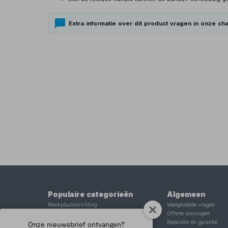
Extra informatie over dit product vragen in onze cha
Populaire categorieën
Algemeen
Werkplaatsinrichting
Veelgestelde vragen
Lasapparaat
Offerte aanvragen
Tig lasapparaat
Reparatie en garantie
Onze nieuwsbrief ontvangen?