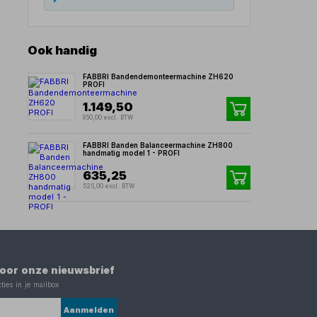
Ook handig
FABBRI Bandendemonteermachine ZH620
PROFI
1.149,50
950,00 excl. BTW
FABBRI Banden Balanceermachine ZH800
handmatig model 1 - PROFI
635,25
525,00 excl. BTW
 voor onze nieuwsbrief
ties in je mailbox
Aanmelden