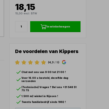
18,15
15,00 excl. BTW
In winkelwagen
De voordelen van Kippers
(4,3
/ 5
)
Chat met ons van 9:00 tot 21:00 !
Voor 16.00 u besteld, dezelfde dag
verzonden
(Technische) Vragen ? Bel ons +31 548 51
75 75
1.500 m2 winkel in Rijssen !
Twents familiebedrijf sinds 1992 !