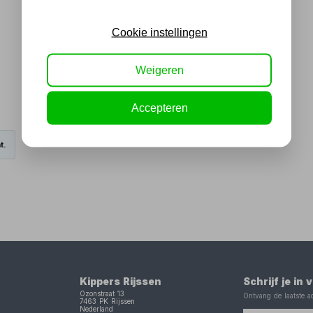
Cookie instellingen
Weigeren
Accepteren
t.
Kippers Rijssen
Schrijf je in
Ozonstraat 13
Ontvang de laatste ac
7463 PK
Rijssen
Nederland