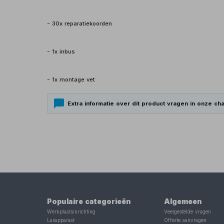
- 30x reparatiekoorden
- 1x inbus
- 1x montage vet
Extra informatie over dit product vragen in onze cha
Populaire categorieën
Algemeen
Werkplaatsinrichting
Veelgestelde vragen
Lasapparaat
Offerte aanvragen