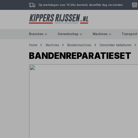
Op werkdagen voor 16.00u besteld, dezelfde dag verzonden
Branches
Gereedschap
Machines
Transport
Home
Machines
Bandenmachines
Demonteer toebehoren
BANDENREPARATIESET