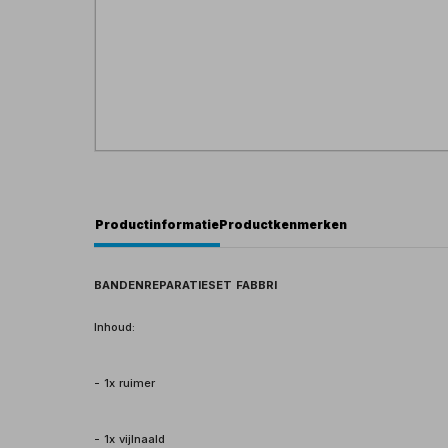
Productinformatie
Productkenmerken
BANDENREPARATIESET FABBRI
Inhoud:
- 1x ruimer
- 1x vijlnaald