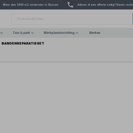
Meer dan 1400 m2 showroom in Rijssen
Advies of een offerte nodig? Neem recht
Tuin & park
Werkplaatsinrichting
Merken
BANDENREPARATIESET