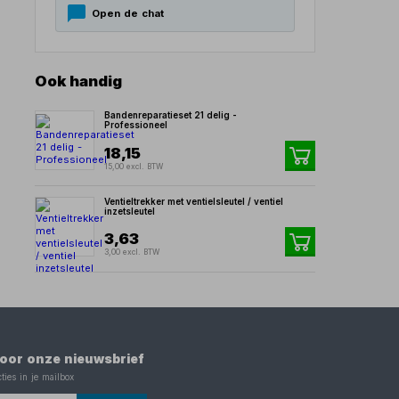
Open de chat
Ook handig
Bandenreparatieset 21 delig -
Professioneel
18,15
15,00 excl. BTW
Ventieltrekker met ventielsleutel / ventiel
inzetsleutel
3,63
3,00 excl. BTW
 voor onze nieuwsbrief
ties in je mailbox