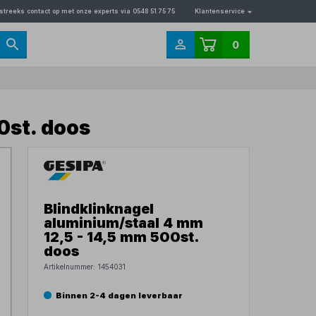
streeks contact op met onze experts via 0548 51 75 75
Klantenservice
0
0st. doos
Blindklinknagel
aluminium/staal 4 mm
12,5 - 14,5 mm 500st.
doos
Artikelnummer:
1454031
Binnen 2-4 dagen leverbaar