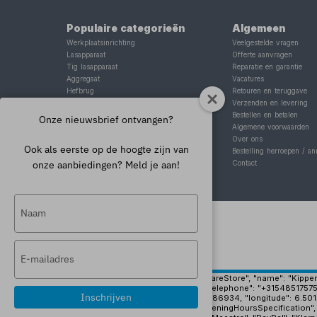
Populaire categorieën
Algemeen
Werkplaatsinrichting
Veelgestelde vragen
Lasapparaat
Offerte aanvragen
Tig lasapparaat
Reparatie en garantie
Aggregaat
Vacatures
Hefbrug
Retouren en teruggave
Motorlift
Verzenden en levering
Schaarlift
Bestellen en betalen
Onze nieuwsbrief ontvangen?
Heftafel
Algemene voorwaarden
Over ons
Ook als eerste op de hoogte zijn van
Bestelling herroepen / an
onze aanbiedingen? Meld je aan!
Contact
Typ
je
naam
Typ
in
je
e-
{ "@context": "https://schema.org", "@type": "HardwareStore", "name": "Kippers 
"https://www.kippersrijssen.nl/img/pand-groot.jpg", "telephone": "+31548517575
mailadres
Inschrijven
"geo": { "@type": "GeoCoordinates", "latitude": 52.3186934, "longitude": 6.50
in
"opens": "08:00", "closes": "17:00" }, { "@type": "OpeningHoursSpecification",