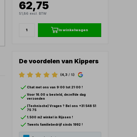
62,75
51,86 excl. BTW
In winkelwagen
De voordelen van Kippers
(4,3
/ 5
)
Chat met ons van 9:00 tot 21:00 !
Voor 16.00 u besteld, dezelfde dag
verzonden
(Technische) Vragen ? Bel ons +31 548 51
75 75
1.500 m2 winkel in Rijssen !
Twents familiebedrijf sinds 1992 !