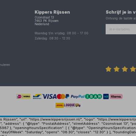
Kippers Rijssen
Schrijf je in
Ozonstraat 13
Ontvang de laatste ac
7463 PK
Rijssen
Nederland
Maandag t/m vrijdag:
08:00
-
17:00
Zaterdag:
08:30
-
12:30
nuleren
Rijssen", "url": "https://www.kippersrijssen.nl/", "logo": "https://www.kippersr
", "address": { "@type": "PostalAddress", "streetAddress": "Ozonstraat 13", "po
15987 }, "openingHoursSpecification": [ { "@type": "OpeningHoursSpecification
 "dayOfWeek": "Saturday", "opens": "08:30", "closes": "12:30" } ], "foundingDat