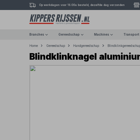
Op werkdagen voor 16.00u besteld, dezelfde dag verzonden
Branches
Gereedschap
Machines
Transport
Home
Gereedschap
Handgereedschap
Blindklinkgereedscha
Blindklinknagel alumini