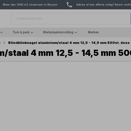
Meer dan 1400 m2 showroom in Rijssen
Advies of een offerte nodig? Neem recht
Tuin & park
Werkplaatsinrichting
Merken
Blindklinknagel aluminium/staal 4 mm 12,5 - 14,5 mm 500st. doos
p
um/staal 4 mm 12,5 - 14,5 mm 50