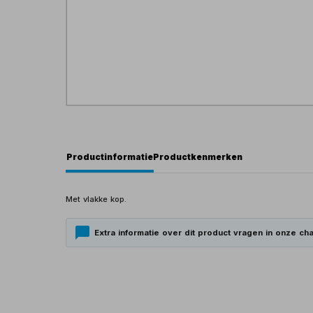
Productinformatie
Productkenmerken
Met vlakke kop.
Extra informatie over dit product vragen in onze cha