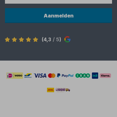
Aanmelden
(4,3
/ 5
)