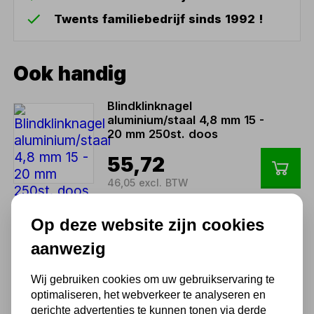
Twents familiebedrijf sinds 1992 !
Ook handig
Blindklinknagel
aluminium/staal 4,8 mm 15 -
20 mm 250st. doos
55,72
46,05 excl. BTW
Op deze website zijn cookies
Blindklinknagel
aluminium/staal 5 mm 2,5 -
aanwezig
4,5 mm 500st. doos
Wij gebruiken cookies om uw gebruikservaring te
54,06
optimaliseren, het webverkeer te analyseren en
44,68 excl. BTW
gerichte advertenties te kunnen tonen via derde