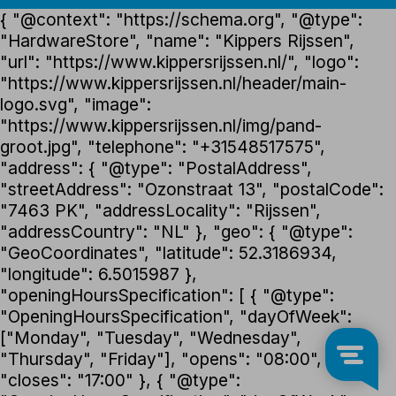
{ "@context": "https://schema.org", "@type":
"HardwareStore", "name": "Kippers Rijssen",
"url": "https://www.kippersrijssen.nl/", "logo":
"https://www.kippersrijssen.nl/header/main-
logo.svg", "image":
"https://www.kippersrijssen.nl/img/pand-
groot.jpg", "telephone": "+31548517575",
"address": { "@type": "PostalAddress",
"streetAddress": "Ozonstraat 13", "postalCode":
"7463 PK", "addressLocality": "Rijssen",
"addressCountry": "NL" }, "geo": { "@type":
"GeoCoordinates", "latitude": 52.3186934,
"longitude": 6.5015987 },
"openingHoursSpecification": [ { "@type":
"OpeningHoursSpecification", "dayOfWeek":
["Monday", "Tuesday", "Wednesday",
"Thursday", "Friday"], "opens": "08:00",
"closes": "17:00" }, { "@type":