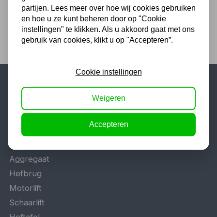
partijen. Lees meer over hoe wij cookies gebruiken
en hoe u ze kunt beheren door op "Cookie
instellingen" te klikken. Als u akkoord gaat met ons
gebruik van cookies, klikt u op "Accepteren”.
Cookie instellingen
Populaire categorieën
Weigeren
Werkplaatsinrichting
Accepteren
Lasapparaat
Tig lasapparaat
Aggregaat
Hefbrug
Motorlift
Schaarlift