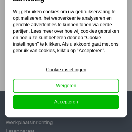
Wij gebruiken cookies om uw gebruikservaring te
Blindklinknagel
optimaliseren, het webverkeer te analyseren en
aluminium/staal 6 mm 13 - 15
gerichte advertenties te kunnen tonen via derde
mm 250st. doos
partijen. Lees meer over hoe wij cookies gebruiken
en hoe u ze kunt beheren door op "Cookie
55,28
instellingen" te klikken. Als u akkoord gaat met ons
45,69 excl. BTW
gebruik van cookies, klikt u op "Accepteren”.
Cookie instellingen
Weigeren
Accepteren
Populaire categorieën
Werkplaatsinrichting
Lasapparaat