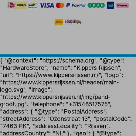
{ "@context": "https://schema.org", "@type":
"HardwareStore", "name": "Kippers Rijssen",
"url": "https://www.kippersrijssen.nl/", "logo":
"https://www.kippersrijssen.nl/header/main-
logo.svg", "image":
"https://www.kippersrijssen.nl/img/pand-
groot.jpg", "telephone": "+31548517575",
"address": { "@type": "PostalAddress",
"streetAddress": "Ozonstraat 13", "postalCode":
"7463 PK", "addressLocality": "Rijssen",
"addressCountry": "NL" }, "geo": { "@type":