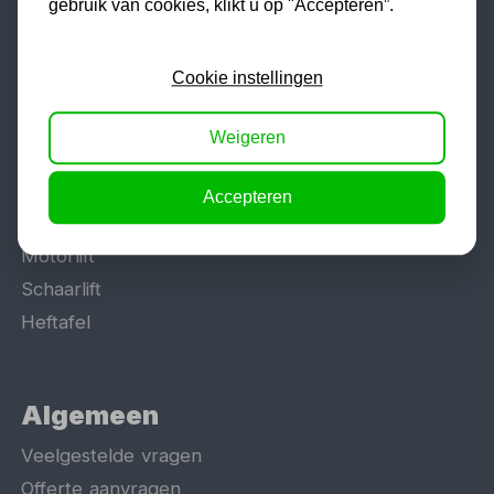
gebruik van cookies, klikt u op "Accepteren”.
Populaire categorieën
Cookie instellingen
Werkplaatsinrichting
Lasapparaat
Weigeren
Tig lasapparaat
Aggregaat
Accepteren
Hefbrug
Motorlift
Schaarlift
Heftafel
Algemeen
Veelgestelde vragen
Offerte aanvragen