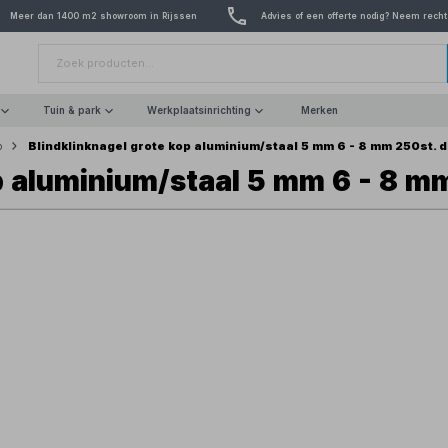
Meer dan 1400 m2 showroom in Rijssen
Advies of een offerte nodig? Neem recht
Tuin & park
Werkplaatsinrichting
Merken
Blindklinknagel grote kop aluminium/staal 5 mm 6 - 8 mm 250st. 
p
p aluminium/staal 5 mm 6 - 8 m