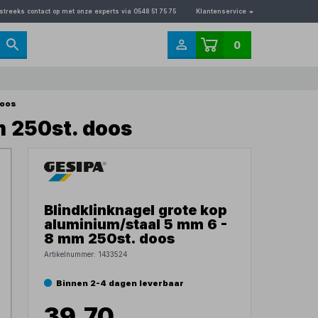
streeks contact op met onze experts via 0548 51 75 75
Klantenservice
0
doos
m 250st. doos
Blindklinknagel grote kop
aluminium/staal 5 mm 6 -
8 mm 250st. doos
Artikelnummer:
1433524
Binnen 2-4 dagen leverbaar
39,70