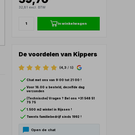
32,81 excl. BTW
In winkelwagen
De voordelen van Kippers
(4,3
/ 5
)
Chat met ons van 9:00 tot 21:00 !
Voor 16.00 u besteld, dezelfde dag
verzonden
(Technische) Vragen ? Bel ons +31 548 51
75 75
1.500 m2 winkel in Rijssen !
Twents familiebedrijf sinds 1992 !
Open de chat