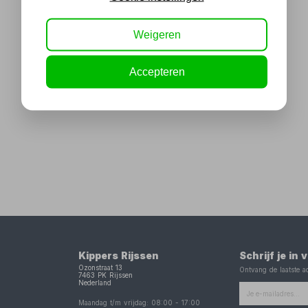
Weigeren
Accepteren
Kippers Rijssen
Schrijf je in
Ozonstraat 13
Ontvang de laatste ac
7463 PK
Rijssen
Nederland
Maandag t/m vrijdag:
08:00
-
17:00