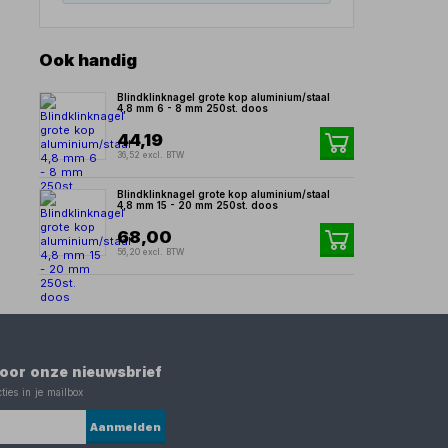
Ook handig
Blindklinknagel grote kop aluminium/staal
4,8 mm 6 - 8 mm 250st. doos
44,19
36,52 excl. BTW
Blindklinknagel grote kop aluminium/staal
4,8 mm 15 - 20 mm 250st. doos
68,00
56,20 excl. BTW
 voor onze nieuwsbrief
ties in je mailbox
Aanmelden