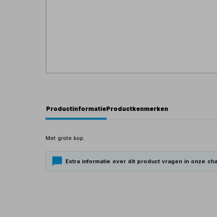
Productinformatie
Productkenmerken
Met grote kop.
Extra informatie over dit product vragen in onze cha