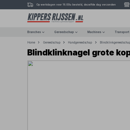
Op werkdagen voor 16.00u besteld, dezelfde dag verzonden
Branches
Gereedschap
Machines
Transport
Home
Gereedschap
Handgereedschap
Blindklinkgereedscha
Blindklinknagel grote ko