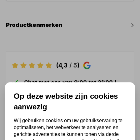
Productkenmerken
(4,3
/ 5
)
Chat met ons van 9:00 tot 21:00 !
Voor 16.00 u besteld, dezelfde dag
Op deze website zijn cookies
verzonden
aanwezig
(Technische) Vragen ? Bel ons +31
548 51 75 75
Wij gebruiken cookies om uw gebruikservaring te
1.500 m2 winkel in Rijssen !
optimaliseren, het webverkeer te analyseren en
gerichte advertenties te kunnen tonen via derde
Twents familiebedrijf sinds 1992 !