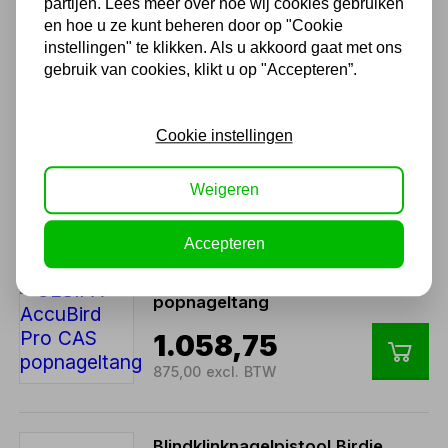
partijen. Lees meer over hoe wij cookies gebruiken
en hoe u ze kunt beheren door op "Cookie
instellingen" te klikken. Als u akkoord gaat met ons
Ook handig
gebruik van cookies, klikt u op "Accepteren”.
GESIPA BLINDKLINKNAGEL
Cookie instellingen
HANDTANG NTX-F 1434042
105,88
Weigeren
87,50 excl. BTW
Accepteren
GESIPA AccuBird Pro CAS
popnageltang
1.058,75
875,00 excl. BTW
Blindklinknagelpistool Birdie