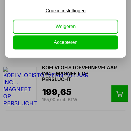
Cookie instellingen
UNIVERSELE
SNELSPANBOORHOUDER
Weigeren
TYPE BK 0,2-13
44,17
Accepteren
36,50 excl. BTW
KOELVLOEISTOFVERNEVELAAR
INCL. MAGNEET OP
PERSLUCHT
199,65
165,00 excl. BTW