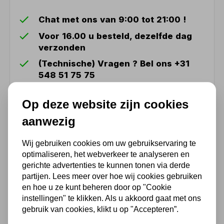
Chat met ons van 9:00 tot 21:00 !
Voor 16.00 u besteld, dezelfde dag
verzonden
(Technische) Vragen ? Bel ons +31
548 51 75 75
1.500 m2 winkel in Rijssen !
Op deze website zijn cookies
Twents familiebedrijf sinds 1992 !
aanwezig
Ook handig
Wij gebruiken cookies om uw gebruikservaring te
optimaliseren, het webverkeer te analyseren en
gerichte advertenties te kunnen tonen via derde
UNIVERSELE MACHINEVOET
partijen. Lees meer over hoe wij cookies gebruiken
DX / MH20V MH22V
en hoe u ze kunt beheren door op "Cookie
instellingen" te klikken. Als u akkoord gaat met ons
320,65
gebruik van cookies, klikt u op "Accepteren”.
265,00 excl. BTW