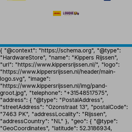
{ "@context": "https://schema.org", "@type":
"HardwareStore", "name": "Kippers Rijssen",
"url": "https://www.kippersrijssen.nl/", "logo":
"https://www.kippersrijssen.nl/header/main-
logo.svg", "image":
"https://www.kippersrijssen.nl/img/pand-
groot.jpg", "telephone": "+31548517575",
"address": { "@type": "PostalAddress",
"streetAddress": "Ozonstraat 13", "postalCode":
"7463 PK", "addressLocality": "Rijssen",
"addressCountry": "NL" }, "geo": { "@type":
"GeoCoordinates", "latitude": 52.3186934,