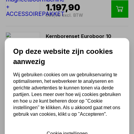
1.197,90
990,00 excl. BTW
Kernborenset Euroboor 10
delig kernboor
Op deze website zijn cookies
199,65
aanwezig
165,00 excl. BTW
Wij gebruiken cookies om uw gebruikservaring te
optimaliseren, het webverkeer te analyseren en
Centreerpen kernboor
gerichte advertenties te kunnen tonen via derde
machine 6.34x77
partijen. Lees meer over hoe wij cookies gebruiken
en hoe u ze kunt beheren door op "Cookie
8,34
instellingen" te klikken. Als u akkoord gaat met ons
6,89 excl. BTW
gebruik van cookies, klikt u op "Accepteren”.
Verleng-as
Cookie instellingen