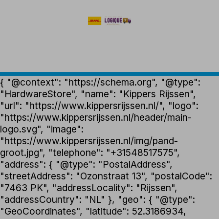
{ "@context": "https://schema.org", "@type":
"HardwareStore", "name": "Kippers Rijssen",
"url": "https://www.kippersrijssen.nl/", "logo":
"https://www.kippersrijssen.nl/header/main-
logo.svg", "image":
"https://www.kippersrijssen.nl/img/pand-
groot.jpg", "telephone": "+31548517575",
"address": { "@type": "PostalAddress",
"streetAddress": "Ozonstraat 13", "postalCode":
"7463 PK", "addressLocality": "Rijssen",
"addressCountry": "NL" }, "geo": { "@type":
"GeoCoordinates", "latitude": 52.3186934,