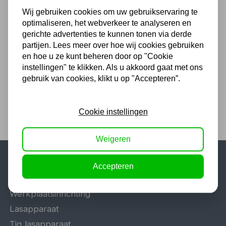
Wij gebruiken cookies om uw gebruikservaring te
Mannesmann Gatzagenset
optimaliseren, het webverkeer te analyseren en
8-delig 22 - 73mm 44100
gerichte advertenties te kunnen tonen via derde
partijen. Lees meer over hoe wij cookies gebruiken
29,95
en hoe u ze kunt beheren door op "Cookie
24,75 excl. BTW
instellingen" te klikken. Als u akkoord gaat met ons
gebruik van cookies, klikt u op "Accepteren”.
Cookie instellingen
Weigeren
Accepteren
Populaire categorieën
Werkplaatsinrichting
Lasapparaat
Tig lasapparaat