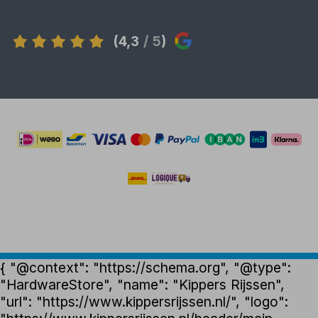
(4,3
/ 5
)
{ "@context": "https://schema.org", "@type":
"HardwareStore", "name": "Kippers Rijssen",
"url": "https://www.kippersrijssen.nl/", "logo":