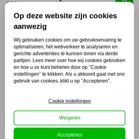
25,00 excl. BTW
Op deze website zijn cookies
aanwezig
Laselektroden RVS 316RLC
2,0mm 300mm 12st
Wij gebruiken cookies om uw gebruikservaring te
12,10
optimaliseren, het webverkeer te analyseren en
gerichte advertenties te kunnen tonen via derde
10,00 excl. BTW
partijen. Lees meer over hoe wij cookies gebruiken
en hoe u ze kunt beheren door op "Cookie
instellingen" te klikken. Als u akkoord gaat met ons
Laselektroden RVS 308RLC
gebruik van cookies, klikt u op "Accepteren”.
2,0mm 300mm 12st
10,59
Cookie instellingen
8,75 excl. BTW
Weigeren
Accepteren