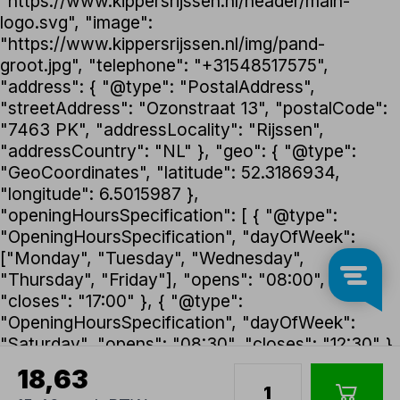
"https://www.kippersrijssen.nl/header/main-
logo.svg", "image":
"https://www.kippersrijssen.nl/img/pand-
groot.jpg", "telephone": "+31548517575",
"address": { "@type": "PostalAddress",
"streetAddress": "Ozonstraat 13", "postalCode":
"7463 PK", "addressLocality": "Rijssen",
"addressCountry": "NL" }, "geo": { "@type":
"GeoCoordinates", "latitude": 52.3186934,
"longitude": 6.5015987 },
"openingHoursSpecification": [ { "@type":
"OpeningHoursSpecification", "dayOfWeek":
["Monday", "Tuesday", "Wednesday",
"Thursday", "Friday"], "opens": "08:00",
"closes": "17:00" }, { "@type":
"OpeningHoursSpecification", "dayOfWeek":
"Saturday", "opens": "08:30", "closes": "12:30" }
], "foundingDate": "1992", "founder": { "@type":
18,63
"Person", "name": "Henk Kippers" },