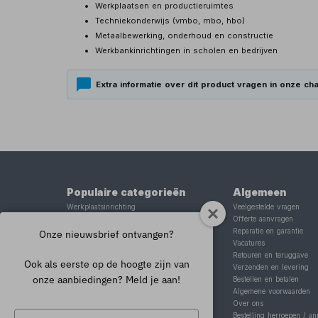
Werkplaatsen en productieruimtes
Techniekonderwijs (vmbo, mbo, hbo)
Metaalbewerking, onderhoud en constructie
Werkbankinrichtingen in scholen en bedrijven
Extra informatie over dit product vragen in onze cha
Populaire categorieën
Algemeen
Werkplaatsinrichting
Veelgestelde vragen
Lasapparaat
Offerte aanvragen
Tig lasapparaat
Reparatie en garantie
Onze nieuwsbrief ontvangen?
Aggregaat
Vacatures
Hefbrug
Retouren en teruggave
Ook als eerste op de hoogte zijn van
Motorlift
Verzenden en levering
onze aanbiedingen? Meld je aan!
Schaarlift
Bestellen en betalen
Heftafel
Algemene voorwaarden
Over ons
Typ
Bestelling herroepen / an