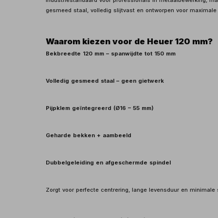
industriestandaard voor professionals in metaalbewerking, m
gesmeed staal, volledig slijtvast en ontworpen voor maximale st
Waarom kiezen voor de Heuer 120 mm?
Bekbreedte 120 mm – spanwijdte tot 150 mm
Volledig gesmeed staal – geen gietwerk
Pijpklem geïntegreerd (Ø16 – 55 mm)
Geharde bekken + aambeeld
Dubbelgeleiding en afgeschermde spindel
Zorgt voor perfecte centrering, lange levensduur en minimale 