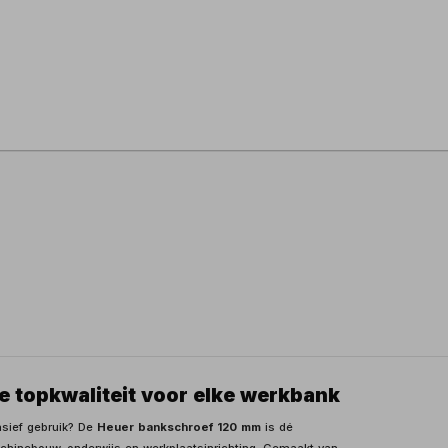
 topkwaliteit voor elke werkbank
nsief gebruik? De
Heuer bankschroef 120 mm
is dé