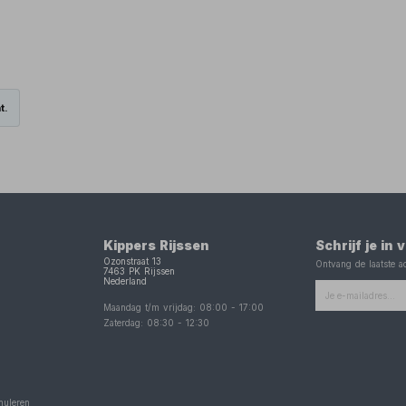
t.
Kippers Rijssen
Schrijf je in
Ozonstraat 13
Ontvang de laatste ac
7463 PK
Rijssen
Nederland
Maandag t/m vrijdag:
08:00
-
17:00
Zaterdag:
08:30
-
12:30
nuleren