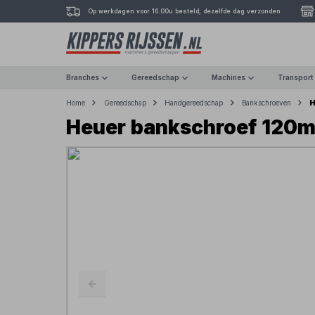
Op werkdagen voor 16.00u besteld, dezelfde dag verzonden
Branches
Gereedschap
Machines
Transport
H
Home
Gereedschap
Handgereedschap
Bankschroeven
Heuer bankschroef 120