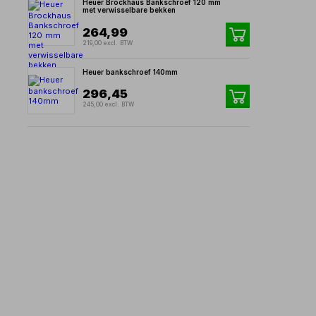
Heuer Brockhaus Bankschroef 120 mm
met verwisselbare bekken
264,99
219,00 excl. BTW
Heuer bankschroef 140mm
296,45
245,00 excl. BTW