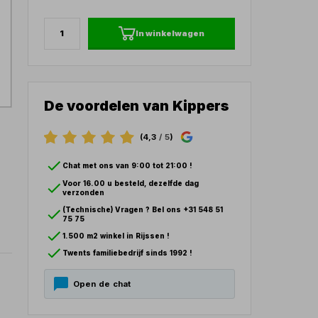
In winkelwagen
De voordelen van Kippers
(4,3
/ 5
)
Chat met ons van 9:00 tot 21:00 !
Voor 16.00 u besteld, dezelfde dag
verzonden
(Technische) Vragen ? Bel ons +31 548 51
75 75
1.500 m2 winkel in Rijssen !
Twents familiebedrijf sinds 1992 !
Open de chat