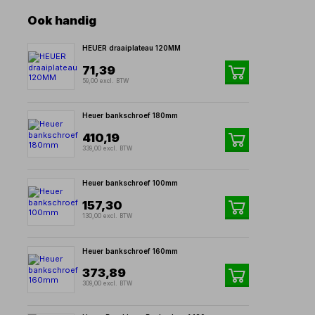
Ook handig
HEUER draaiplateau 120MM
71,39
59,00 excl. BTW
Heuer bankschroef 180mm
410,19
339,00 excl. BTW
Heuer bankschroef 100mm
157,30
130,00 excl. BTW
Heuer bankschroef 160mm
373,89
309,00 excl. BTW