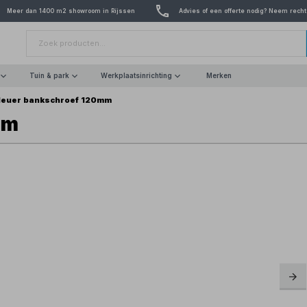
Meer dan 1400 m2 showroom in Rijssen
Advies of een offerte nodig? Neem recht
Tuin & park
Werkplaatsinrichting
Merken
euer bankschroef 120mm
mm