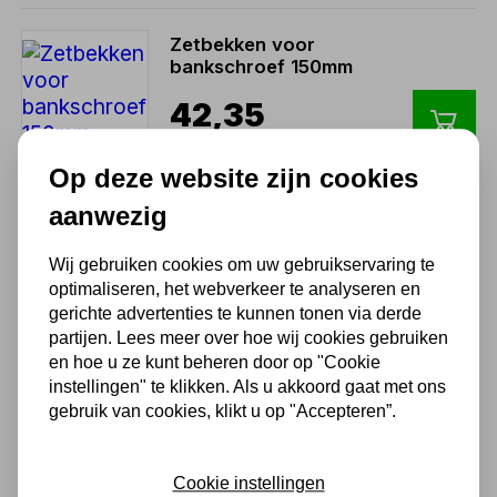
Zetbekken voor
bankschroef 150mm
42,35
35,00 excl. BTW
Op deze website zijn cookies
aanwezig
HEUER draaiplateau
160/180MM
Wij gebruiken cookies om uw gebruikservaring te
127,05
optimaliseren, het webverkeer te analyseren en
gerichte advertenties te kunnen tonen via derde
105,00 excl. BTW
partijen. Lees meer over hoe wij cookies gebruiken
en hoe u ze kunt beheren door op "Cookie
instellingen" te klikken. Als u akkoord gaat met ons
Heuer Brockhaus
gebruik van cookies, klikt u op "Accepteren”.
Bankschroef 140 mm met
verwisselbare bekken
Cookie instellingen
361,79