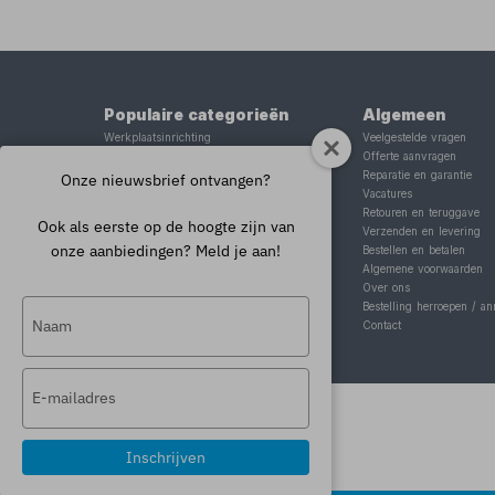
Populaire categorieën
Algemeen
Werkplaatsinrichting
Veelgestelde vragen
Lasapparaat
Offerte aanvragen
Tig lasapparaat
Reparatie en garantie
Onze nieuwsbrief ontvangen?
Aggregaat
Vacatures
Hefbrug
Retouren en teruggave
Ook als eerste op de hoogte zijn van
Motorlift
Verzenden en levering
onze aanbiedingen? Meld je aan!
Schaarlift
Bestellen en betalen
Heftafel
Algemene voorwaarden
Over ons
Typ
Bestelling herroepen / an
Contact
je
naam
Typ
in
je
e-
mailadres
Inschrijven
in