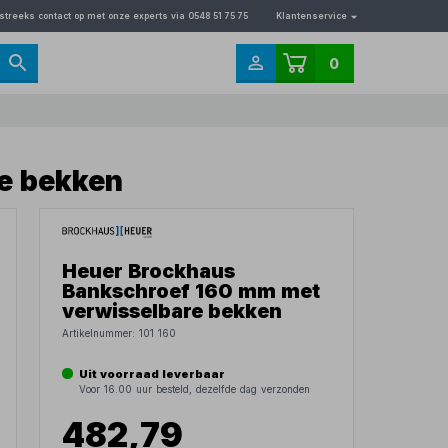
streeks contact op met onze experts via 0548 51 75 75
Klantenservice
0
e bekken
Heuer Brockhaus
Bankschroef 160 mm met
verwisselbare bekken
Artikelnummer:
101 160
Uit voorraad leverbaar
Voor 16.00 uur besteld, dezelfde dag verzonden
482,79