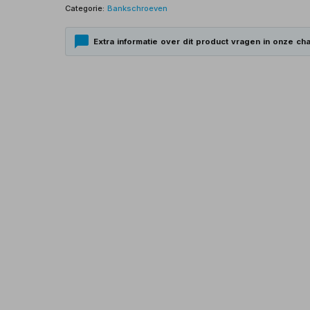
Categorie:
Bankschroeven
Extra informatie over dit product vragen in onze cha