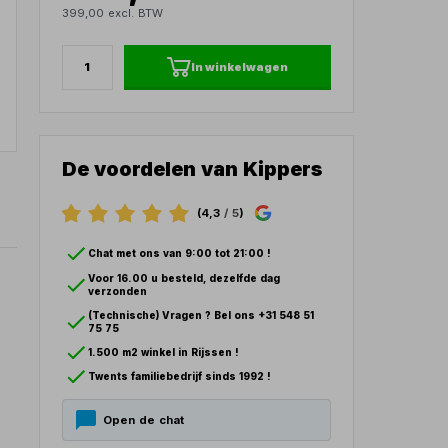
399,00 excl. BTW
In winkelwagen
De voordelen van Kippers
(4,3
/ 5
)
Chat met ons van 9:00 tot 21:00 !
Voor 16.00 u besteld, dezelfde dag
verzonden
(Technische) Vragen ? Bel ons +31 548 51
75 75
1.500 m2 winkel in Rijssen !
Twents familiebedrijf sinds 1992 !
Open de chat