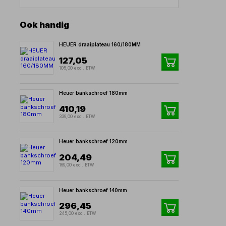
Ook handig
HEUER draaiplateau 160/180MM
127,05
105,00 excl. BTW
Heuer bankschroef 180mm
410,19
339,00 excl. BTW
Heuer bankschroef 120mm
204,49
169,00 excl. BTW
Heuer bankschroef 140mm
296,45
245,00 excl. BTW