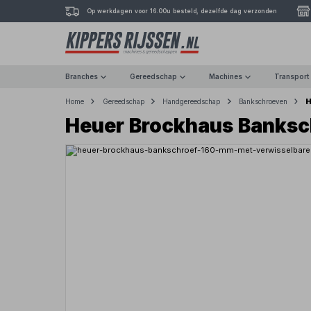
Op werkdagen voor 16.00u besteld, dezelfde dag verzonden
Branches
Gereedschap
Machines
Transport
H
Home
Gereedschap
Handgereedschap
Bankschroeven
Heuer Brockhaus Banksc