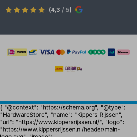
(4,3
/ 5
)
{ "@context": "https://schema.org", "@type":
"HardwareStore", "name": "Kippers Rijssen",
"url": "https://www.kippersrijssen.nl/", "logo":
"https://www.kippersrijssen.nl/header/main-
logo.svg", "image":