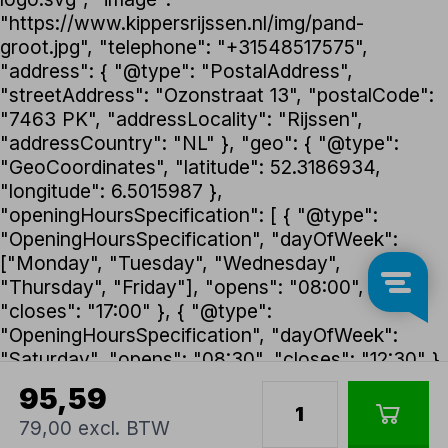
"https://www.kippersrijssen.nl/img/pand-
groot.jpg", "telephone": "+31548517575",
"address": { "@type": "PostalAddress",
"streetAddress": "Ozonstraat 13", "postalCode":
"7463 PK", "addressLocality": "Rijssen",
"addressCountry": "NL" }, "geo": { "@type":
"GeoCoordinates", "latitude": 52.3186934,
"longitude": 6.5015987 },
"openingHoursSpecification": [ { "@type":
"OpeningHoursSpecification", "dayOfWeek":
["Monday", "Tuesday", "Wednesday",
"Thursday", "Friday"], "opens": "08:00",
"closes": "17:00" }, { "@type":
"OpeningHoursSpecification", "dayOfWeek":
"Saturday", "opens": "08:30", "closes": "12:30" }
], "foundingDate": "1992", "founder": { "@type":
95,59
"Person", "name": "Henk Kippers" },
79,00 excl. BTW
"paymentAccepted": ["iDEAL", "Bancontact",