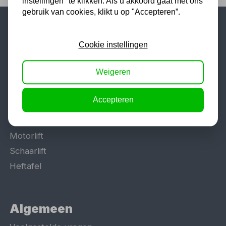
instellingen" te klikken. Als u akkoord gaat met ons
gebruik van cookies, klikt u op "Accepteren”.
Populaire categorieën
Cookie instellingen
Werkplaatsinrichting
Weigeren
Lasapparaat
Tig lasapparaat
Accepteren
Aggregaat
Hefbrug
Motorlift
Schaarlift
Heftafel
Algemeen