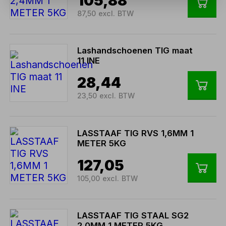
105,88
87,50 excl. BTW
Lashandschoenen TIG maat
11 INE
28,44
23,50 excl. BTW
LASSTAAF TIG RVS 1,6MM 1
METER 5KG
127,05
105,00 excl. BTW
LASSTAAF TIG STAAL SG2
2,0MM 1 METER 5KG