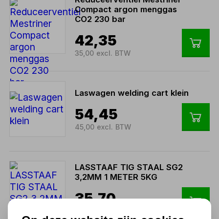
Compact argon menggas
CO2 230 bar
42,35
35,00 excl. BTW
Laswagen welding cart klein
54,45
45,00 excl. BTW
LASSTAAF TIG STAAL SG2
3,2MM 1 METER 5KG
35,70
29,50 excl. BTW