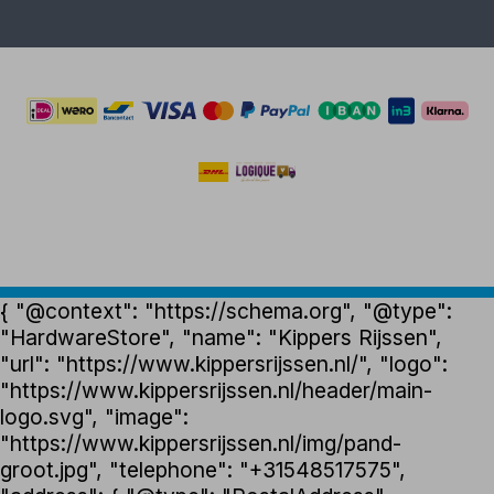
{ "@context": "https://schema.org", "@type":
"HardwareStore", "name": "Kippers Rijssen",
"url": "https://www.kippersrijssen.nl/", "logo":
"https://www.kippersrijssen.nl/header/main-
logo.svg", "image":
"https://www.kippersrijssen.nl/img/pand-
groot.jpg", "telephone": "+31548517575",