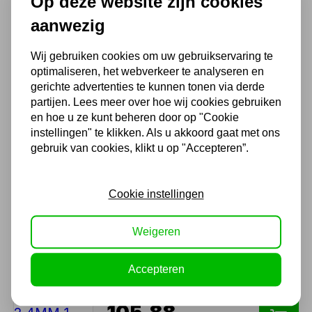
Op deze website zijn cookies
aanwezig
LASSTAAF TIG STAAL SG2
2,4MM 1 METER 5KG
Wij gebruiken cookies om uw gebruikservaring te
optimaliseren, het webverkeer te analyseren en
35,70
gerichte advertenties te kunnen tonen via derde
partijen. Lees meer over hoe wij cookies gebruiken
29,50 excl. BTW
en hoe u ze kunt beheren door op "Cookie
instellingen" te klikken. Als u akkoord gaat met ons
gebruik van cookies, klikt u op "Accepteren”.
Argon 10L koopfles
268,70
Cookie instellingen
222,07 excl. BTW
Weigeren
LASSTAAF TIG RVS 2,4MM 1
Accepteren
METER 5KG