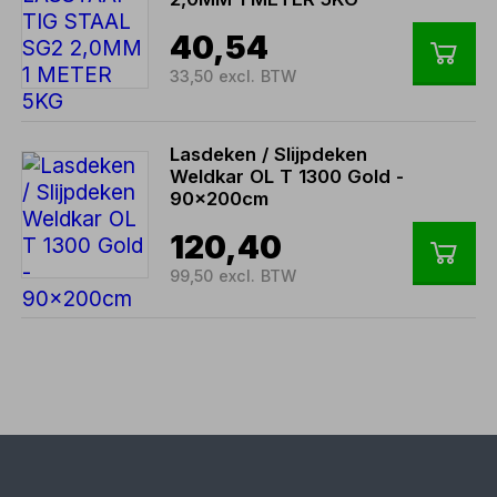
40,54
33,50 excl. BTW
Lasdeken / Slijpdeken
Weldkar OL T 1300 Gold -
90x200cm
120,40
99,50 excl. BTW