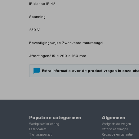
IP klasse IP 42
Spanning
230 V
Bevestigingswijze Zwenkbare muurbeugel
Afmetingen315 x 290 x 160 mm
Extra informatie over dit product vragen in onze cha
Populaire categorieën
Algemeen
Werkplaatsinrichting
Veelgestelde vragen
Lasapparaat
Offerte aanvragen
Tig lasapparaat
Reparatie en garantie