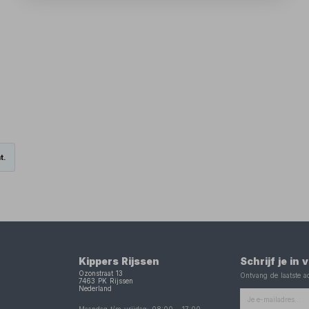
t.
Kippers Rijssen
Schrijf je in
Ozonstraat 13
Ontvang de laatste ac
7463 PK
Rijssen
Nederland