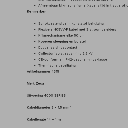
Afneembaar klikmechanisme (kabel altijd in tractie of 
Kenmerken :
Schokbestendige in kunststof behuizing
Flexibele H05VV-F kabel met 3 stroomgeleiders
Klikmechanisme elke 50 cm
Koperen sleepring en borstel
Dubbel aardingscontact
Collector isolatiespanning 2,5 kV
CE-conform en IP42-beschermingsklasse
Thermische beveiliging
Artikelnummer 4315
Merk Zeca
Uitvoering 4000 SERIES
Kabeldiameter 3 x 1,5 mm²
Kabellengte 14 + 1 m