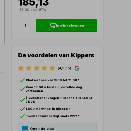
185,13
153,00 excl. BTW
In winkelwagen
De voordelen van Kippers
(4,3
/ 5
)
Chat met ons van 9:00 tot 21:00 !
Voor 16.00 u besteld, dezelfde dag
verzonden
(Technische) Vragen ? Bel ons +31 548 51
75 75
1.500 m2 winkel in Rijssen !
Twents familiebedrijf sinds 1992 !
Open de chat