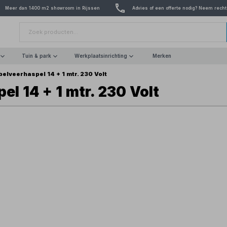
Meer dan 1400 m2 showroom in Rijssen
Advies of een offerte nodig? Neem recht
Tuin & park
Werkplaatsinrichting
Merken
elveerhaspel 14 + 1 mtr. 230 Volt
l 14 + 1 mtr. 230 Volt