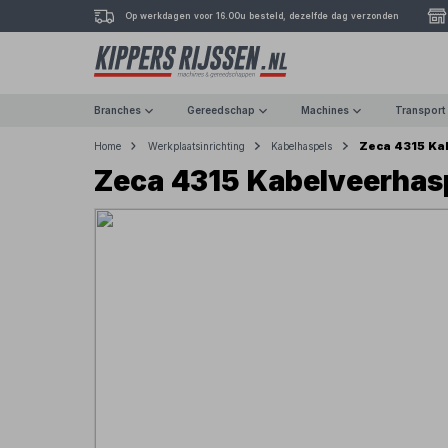
Op werkdagen voor 16.00u besteld, dezelfde dag verzonden
Branches
Gereedschap
Machines
Transport
Zeca 4315 Kab
Home
Werkplaatsinrichting
Kabelhaspels
Zeca 4315 Kabelveerhaspe