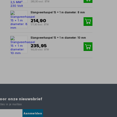
280,00 excl. BTW
Slangveerhaspel 15 + 1 m diameter: 8 mm
214,90
177,60 excl. BTW
Slangveerhaspel 15 + 1 m diameter: 10 mm
235,95
195,00 excl. BTW
 voor onze nieuwsbrief
ties in je mailbox
Aanmelden