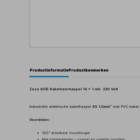
Productinformatie
Productkenmerken
Zeca 4315 Kabelveerhaspel 14 + 1 mtr. 230 Volt
Industriële elektrische kabelhaspel
3G 1,5mm²
met PVC kabel v
Voordelen :
180° draaibare muurbeugel
Met kabelgeleider - soepel en ordelijk oprollen