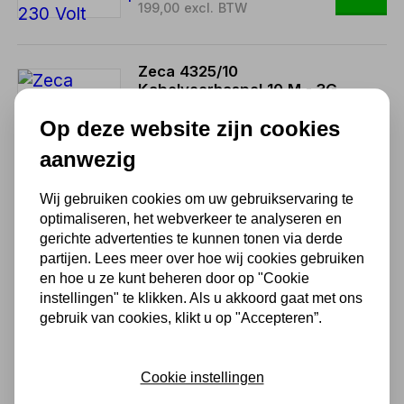
199,00 excl. BTW
Zeca 4325/10
Kabelveerhaspel 10 M - 3G
2,5 MM² 230 Volt
Op deze website zijn cookies
216,59
aanwezig
179,00 excl. BTW
Wij gebruiken cookies om uw gebruikservaring te
optimaliseren, het webverkeer te analyseren en
Zeca 4325/15
gerichte advertenties te kunnen tonen via derde
Kabelveerhaspel 15 M - 3G
partijen. Lees meer over hoe wij cookies gebruiken
2,5 MM² 230 Volt
en hoe u ze kunt beheren door op "Cookie
338,80
instellingen" te klikken. Als u akkoord gaat met ons
gebruik van cookies, klikt u op "Accepteren”.
280,00 excl. BTW
Cookie instellingen
Zeca 4315 Kabelveerhaspel