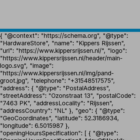
{ "@context": "https://schema.org", "@type":
"HardwareStore", "name": "Kippers Rijssen",
"url": "https://www.kippersrijssen.nl/", "logo":
"https://www.kippersrijssen.nl/header/main-
logo.svg", "image":
"https://www.kippersrijssen.nl/img/pand-
groot.jpg", "telephone": "+31548517575",
"address": { "@type": "PostalAddress",
"streetAddress": "Ozonstraat 13", "postalCode":
"7463 PK", "addressLocality": "Rijssen",
"addressCountry": "NL" }, "geo": { "@type":
"GeoCoordinates", "latitude": 52.3186934,
"longitude": 6.5015987 },
"openingHoursSpecification": [ { "@type":