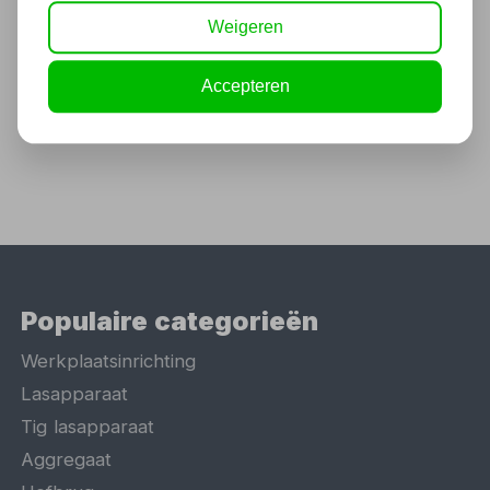
14 + 1 mtr. 230 Volt
Weigeren
185,13
153,00 excl. BTW
Accepteren
Populaire categorieën
Werkplaatsinrichting
Lasapparaat
Tig lasapparaat
Aggregaat