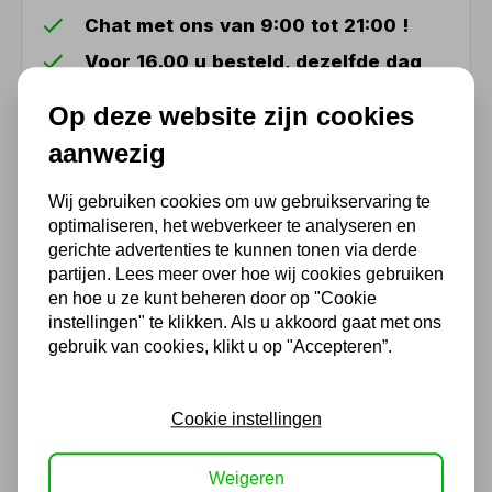
Chat met ons van 9:00 tot 21:00 !
Voor 16.00 u besteld, dezelfde dag
verzonden
Op deze website zijn cookies
(Technische) Vragen ? Bel ons +31
548 51 75 75
aanwezig
1.500 m2 winkel in Rijssen !
Wij gebruiken cookies om uw gebruikservaring te
Twents familiebedrijf sinds 1992 !
optimaliseren, het webverkeer te analyseren en
gerichte advertenties te kunnen tonen via derde
partijen. Lees meer over hoe wij cookies gebruiken
Ook handig
en hoe u ze kunt beheren door op "Cookie
instellingen" te klikken. Als u akkoord gaat met ons
gebruik van cookies, klikt u op "Accepteren”.
Kernboor 21mm lengte
30mm HSS M35
27,83
Cookie instellingen
23,00 excl. BTW
Weigeren