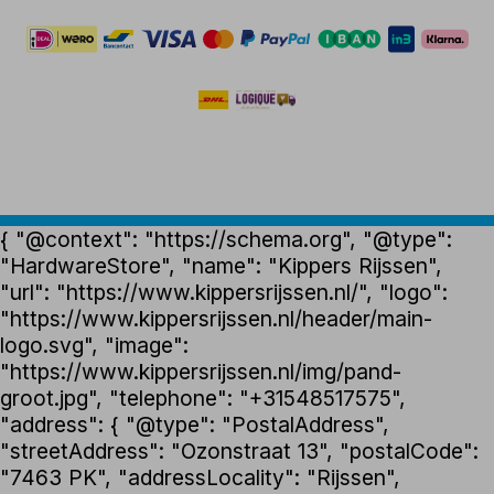
{ "@context": "https://schema.org", "@type":
"HardwareStore", "name": "Kippers Rijssen",
"url": "https://www.kippersrijssen.nl/", "logo":
"https://www.kippersrijssen.nl/header/main-
logo.svg", "image":
"https://www.kippersrijssen.nl/img/pand-
groot.jpg", "telephone": "+31548517575",
"address": { "@type": "PostalAddress",
"streetAddress": "Ozonstraat 13", "postalCode":
"7463 PK", "addressLocality": "Rijssen",