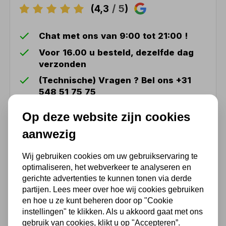
(4,3
/ 5
)
Chat met ons van 9:00 tot 21:00 !
Voor 16.00 u besteld, dezelfde dag
verzonden
(Technische) Vragen ? Bel ons +31
548 51 75 75
1.500 m2 winkel in Rijssen !
Op deze website zijn cookies
Twents familiebedrijf sinds 1992 !
aanwezig
Wij gebruiken cookies om uw gebruikservaring te
Ook handig
optimaliseren, het webverkeer te analyseren en
gerichte advertenties te kunnen tonen via derde
Bladhark – Nylon – 21 tanden
partijen. Lees meer over hoe wij cookies gebruiken
– Essenhouten steel – 150
en hoe u ze kunt beheren door op "Cookie
cm
instellingen" te klikken. Als u akkoord gaat met ons
gebruik van cookies, klikt u op "Accepteren”.