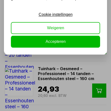
18,94
15,65 excl. BTW
Cookie instellingen
Gazonhark – Professioneel –
Weigeren
Gesmeed – 20 tanden –
Essenhouten steel – 140 cm
Accepteren
38,12
31,50 excl. BTW
Tuinhark – Gesmeed –
Professioneel – 14 tanden –
Essenhouten steel – 160 cm
24,93
20,60 excl. BTW