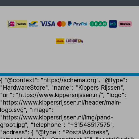
{ "@context": "https://schema.org", "@type":
"HardwareStore", "name": "Kippers Rijssen",
"url": "https://www.kippersrijssen.nl/", "logo":
"https://www.kippersrijssen.nl/header/main-
logo.svg", "image":
"https://www.kippersrijssen.nl/img/pand-
groot.jpg", "telephone": "+31548517575",
"address": { "@type": "PostalAddress",