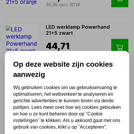
36,95 excl. BTW
LED werklamp Powerhand
21+5 zwart
44,71
36,95 excl. BTW
Op deze website zijn cookies
aanwezig
LED werklamp Powerhand
21+5 blauw
Wij gebruiken cookies om uw gebruikservaring te
44,71
optimaliseren, het webverkeer te analyseren en
gerichte advertenties te kunnen tonen via derde
36,95 excl. BTW
partijen. Lees meer over hoe wij cookies gebruiken
en hoe u ze kunt beheren door op "Cookie
instellingen" te klikken. Als u akkoord gaat met ons
LED werklamp Powerhand
gebruik van cookies, klikt u op "Accepteren”.
21+5 geel