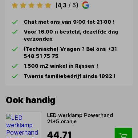
(4,3
/ 5
)
Chat met ons van 9:00 tot 21:00 !
Voor 16.00 u besteld, dezelfde dag
verzonden
(Technische) Vragen ? Bel ons +31
548 51 75 75
1.500 m2 winkel in Rijssen !
Twents familiebedrijf sinds 1992 !
Ook handig
LED werklamp Powerhand
21+5 oranje
44,71