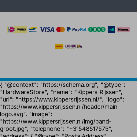
{ "@context": "https://schema.org", "@type":
"HardwareStore", "name": "Kippers Rijssen",
"url": "https://www.kippersrijssen.nl/", "logo":
"https://www.kippersrijssen.nl/header/main-
logo.svg", "image":
"https://www.kippersrijssen.nl/img/pand-
groot.jpg", "telephone": "+31548517575",
"address": { "@type": "PostalAddress",